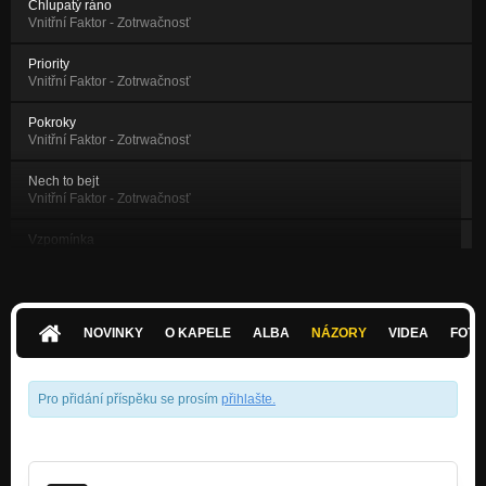
Chlupatý ráno
Vnitřní Faktor - Zotrwačnosť
Priority
Vnitřní Faktor - Zotrwačnosť
Pokroky
Vnitřní Faktor - Zotrwačnosť
Nech to bejt
Vnitřní Faktor - Zotrwačnosť
Vzpomínka
Vnitřní Faktor - Zotrwačnosť
Hokejova
Nezařazeno
NOVINKY
O KAPELE
ALBA
NÁZORY
VIDEA
FOTK
Starý dobrý časy - „Dohodli sme sa, že se dohodnem“ (2012)
Dohodli sme sa, že se dohodnem
Pro přidání příspěku se prosím
přihlašte
.
Narozeninová - split CD „Dohodli sme sa, že se dohodnem“
(2012
Dohodli sme sa, že se dohodnem