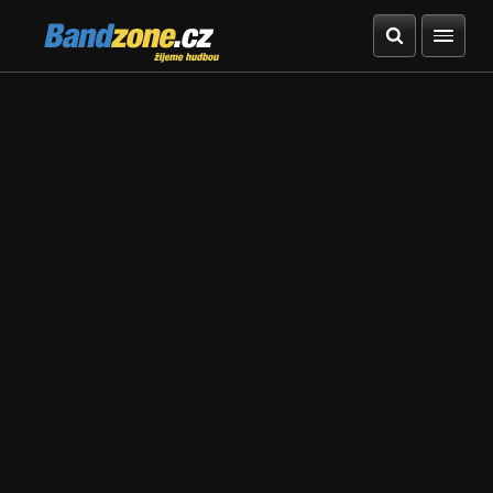
Bandzone.cz
žijeme hudbou