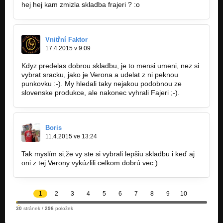
hej hej kam zmizla skladba frajeri ? :o
Vnitřní Faktor
17.4.2015 v 9:09
Kdyz predelas dobrou skladbu, je to mensi umeni, nez si
vybrat sracku, jako je Verona a udelat z ni peknou
punkovku :-). My hledali taky nejakou podobnou ze
slovenske produkce, ale nakonec vyhrali Fajeri ;-).
Boris
11.4.2015 ve 13:24
Tak myslím si,že vy ste si vybrali lepšiu skladbu i keď aj
oni z tej Verony vykúzlili celkom dobrú vec:)
1
2
3
4
5
6
7
8
9
10
30
stránek /
296
položek