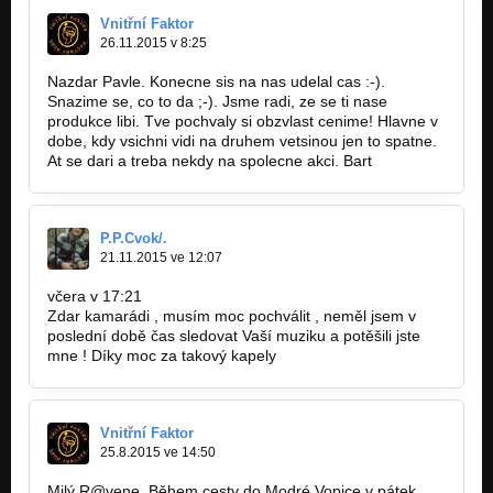
Kroužek (2009)
Vnitřní Faktor
Slzy paní POLDI ... aneb komerční neúspěch
26.11.2015 v 8:25
Nazdar Pavle. Konecne sis na nas udelal cas :-).
Nadějné vyhlídky (2009)
Slzy paní POLDI ... aneb komerční neúspěch
Snazime se, co to da ;-). Jsme radi, ze se ti nase
produkce libi. Tve pochvaly si obzvlast cenime! Hlavne v
dobe, kdy vsichni vidi na druhem vetsinou jen to spatne.
Zvláštní den (2009)
Slzy paní POLDI ... aneb komerční neúspěch
At se dari a treba nekdy na spolecne akci. Bart
Vyšší princip (2009)
Slzy paní POLDI ... aneb komerční neúspěch
P.P.Cvok/.
21.11.2015 ve 12:07
Čekárna snů (2009)
Slzy paní POLDI ... aneb komerční neúspěch
včera v 17:21
Zdar kamarádi , musím moc pochválit , neměl jsem v
Svědek (2009)
poslední době čas sledovat Vaší muziku a potěšili jste
Slzy paní POLDI ... aneb komerční neúspěch
mne ! Díky moc za takový kapely
Reklamní blok (2009)
Slzy paní POLDI ... aneb komerční neúspěch
Vnitřní Faktor
O rodičích (2006)
25.8.2015 ve 14:50
Čtyři z punku a pes
Milý R@vene. Během cesty do Modré Vopice v pátek