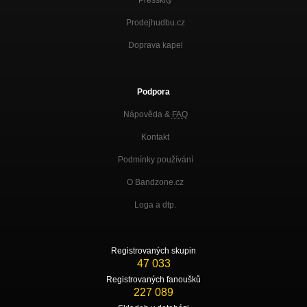
Presskity
Prodejhudbu.cz
Doprava kapel
Podpora
Nápověda &
FAQ
Kontakt
Podmínky používání
O Bandzone.cz
Loga a dtp.
Registrovaných skupin
47 033
Registrovaných fanoušků
227 089