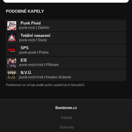
PODOBNÉ KAPELY
Punk Floid
punk-rock
/
Zábřeh
Totální nasazení
punk-rock
/
Slaný
SPS
punk-punk
/
Praha
E!E
punk-rock'n'roll
/
Příbram
N.V.Ú.
punk-rock'n'roll
/
Hradec Králové
Podobnost se určuje podle počtu společných fanoušků.
Bandzone.cz
Kapely
Koncerty