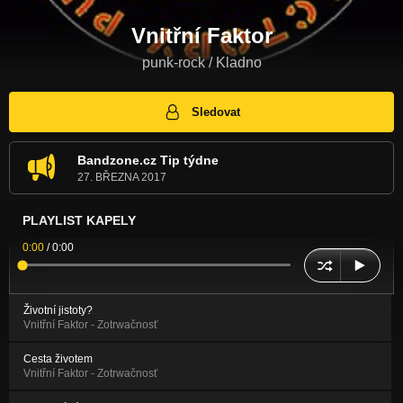
Vnitřní Faktor
punk-rock / Kladno
Sledovat
Bandzone.cz Tip týdne
27. BŘEZNA 2017
PLAYLIST KAPELY
0:00
/
0:00
Životní jistoty?
Vnitřní Faktor - Zotrwačnosť
Cesta životem
Vnitřní Faktor - Zotrwačnosť