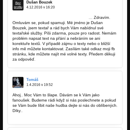
Zodpovědný mladý muž - „Dohodli sme sa, že se dohodnem“
Dušan Bouzek
Bez
(2012)
profilu
4.12.2016 v 16:20
Dohodli sme sa, že se dohodnem
https://www.facebook.com/Du%C5%A1an
… Zdravím.
Tak se ptám - split CD - „Dohodli sme sa, že se dohodnem“
Omluvám se, pokud spamuji. Mé jméno je Dušan
(2012)
Bouzek, jsem textař a rád bych Vám nabídnul své
Dohodli sme sa, že se dohodnem
textařské služby. Píši zdarma, pouze pro radost. Nemám
problém napsat text na přání a nebráním se ani
Vlkodlak - split CD - „Dohodli sme sa, že se dohodnem“ (2012)
korektuře textů. V případě zájmu o texty nebo o bližší
Dohodli sme sa, že se dohodnem
info mě můžete kontaktovat. Zasílám také odkaz moji fb
stránku, kde můžete najít mé volné texty. Předem děkuji
D.I.Y. - „Dohodli sme sa, že se dohodnem“ (2012)
za odpověď.
Nezařazeno
Pravý rozdíl - „Dohodli sme sa, že se dohodnem“ (2012)
Dohodli sme sa, že se dohodnem
Tomáš
1.4.2016 v 19:52
Poldovácká (2009)
Slzy paní POLDI ... aneb komerční neúspěch
Ahoj.. Moc Vám to šlape. Dávám se k Vám jako
fanoušek. Budeme rádi když si nás poslechnete a pokud
Život nazmar (2009)
se Vám bude líbit naše hudba dejte si nás do oblíbených.
Slzy paní POLDI ... aneb komerční neúspěch
Díky..
http://bandzone.cz/_83642
Blanka (2009)
Slzy paní POLDI ... aneb komerční neúspěch