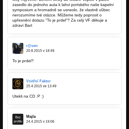
Druhej dech (2006)
zasedlo do jednoho auta k lahvi portského naše kapelní
Čtyři z punku a pes
symposium a hromadně se usneslo, že vlastně vůbec
nerozumíme tvé otázce. Můžeme tedy poprosit o
upřesnění dotazu "To je prdel"? Za celý VF děkuje a
zdraví Bart
r@ven
20.8.2015 v 18:49
To je prdel?
Vnitřní Faktor
25.4.2015 ve 13:49
Utekli na CD :P :)
Majla
Bez
profilu
24.4.2015 v 19:06