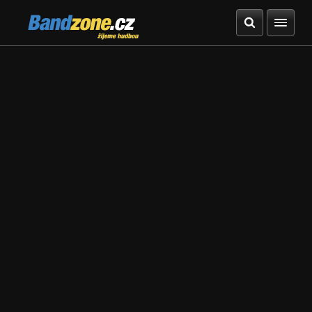
Bandzone.cz
žijeme hudbou