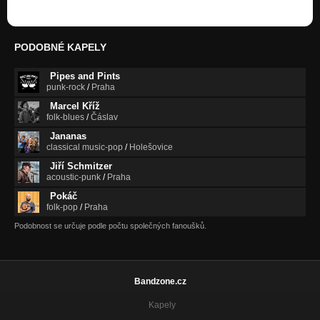
PODOBNÉ KAPELY
Pipes and Pints
punk-rock
/
Praha
Marcel Kříž
folk-blues
/
Čáslav
Jananas
classical music-pop
/
Holešovice
Jiří Schmitzer
acoustic-punk
/
Praha
Pokáč
folk-pop
/
Praha
Podobnost se určuje podle počtu společných fanoušků.
Bandzone.cz
Kapely