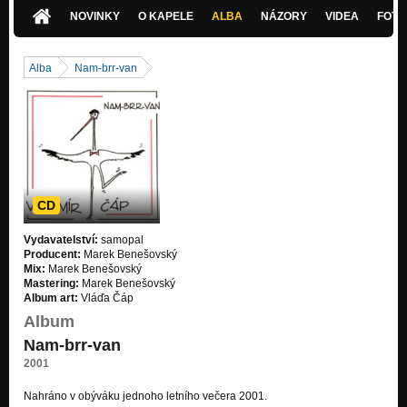
NOVINKY
O KAPELE
ALBA
NÁZORY
VIDEA
FOTK
Alba
Nam-brr-van
CD
Vydavatelství:
samopal
Producent:
Marek Benešovský
Mix:
Marek Benešovský
Mastering:
Marek Benešovský
Album art:
Vláďa Čáp
Album
Nam-brr-van
2001
Nahráno v obýváku jednoho letního večera 2001.