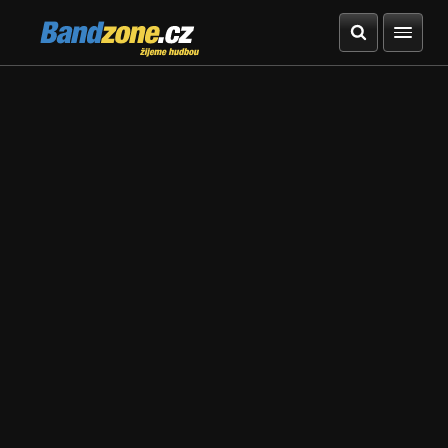
Bandzone.cz
žijeme hudbou