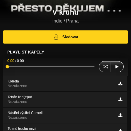
V kruhu
indie / Praha
Sledovat
PLAYLIST KAPELY
0:00
/
0:00
Koleda
Nezařazeno
Tchán iz d(e)ad
Nezařazeno
Nástřel výstřel Cornell
Nezařazeno
To mě trochu mrzí