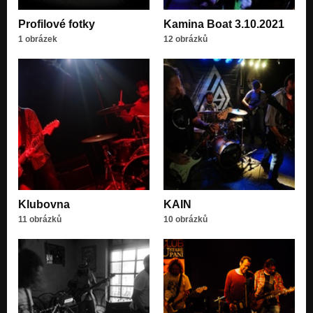
Mrtvá myš
Profilové fotky
Kamina Boat 3.10.2021
Nezařazeno
1 obrázek
12 obrázků
Po letech
Nezařazeno
Jazýček
Nezařazeno
Křoví
Nezařazeno
9.5.66
Nezařazeno
Klubovna
KAIN
11 obrázků
10 obrázků