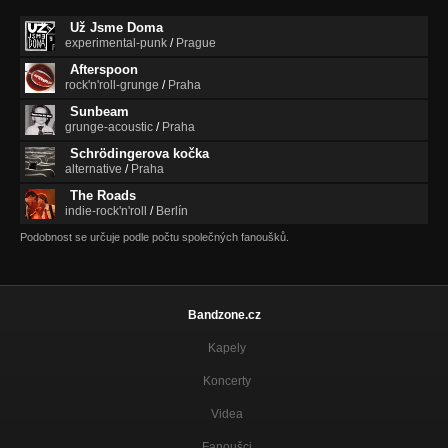
Už Jsme Doma
experimental-punk
/
Prague
Afterspoon
rock'n'roll-grunge
/
Praha
Sunbeam
grunge-acoustic
/
Praha
Schrödingerova kočka
alternative
/
Praha
The Roads
indie-rock'n'roll
/
Berlín
Podobnost se určuje podle počtu společných fanoušků.
Bandzone.cz
Kapely
Koncerty
Videa
Fanoušci