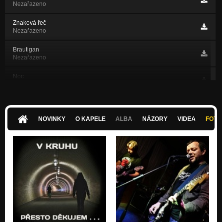
Nezařazeno
Znaková řeč
Nezařazeno
Brautigan
Nezařazeno
Noc
Nezařazeno
Bylo to dobrý, ale...
Nezařazeno
NOVINKY
O KAPELE
ALBA
NÁZORY
VIDEA
FOTK
To je jedno
Nezařazeno
Žen sen
Nezařazeno
Tak já jdu pro ten kufr
Nezařazeno
Talavania
Nezařazeno