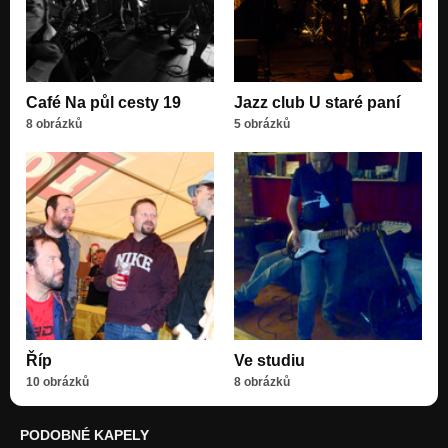
Café Na půl cesty 19
Jazz club U staré paní
8 obrázků
5 obrázků
Říp
Ve studiu
10 obrázků
8 obrázků
PODOBNÉ KAPELY