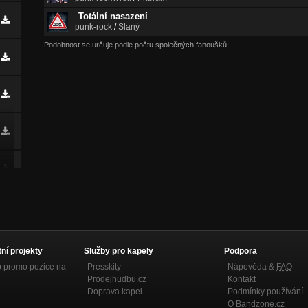
Totální nasazení
punk-rock
/
Slaný
Podobnost se určuje podle počtu společných fanoušků.
tní projekty
Služby pro kapely
Podpora
p promo pozice na
Presskity
Nápověda &
FAQ
Prodejhudbu.cz
Kontakt
Doprava kapel
Podmínky používání
O Bandzone.cz