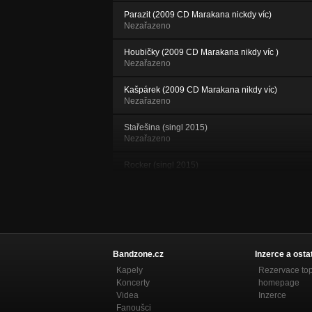
Parazit (2009 CD Marakana nickdy víc)
Nezařazeno
Houbičky (2009 CD Marakana nikdy víc )
Nezařazeno
Kašpárek (2009 CD Marakana nikdy víc)
Nezařazeno
Stařešina (singl 2015)
Nezařazeno
Rocker (singl 2015)
Nezařazeno
Cesta (singl 2015)
Nezařazeno
Brutální kost ( 2012 CD Brutální kost )
Nezařazeno
Bandzone.cz
Inzerce a osta
Kapely
Rezervace to
Travička ( 2012 CD Brutální kost )
Koncerty
homepage
Nezařazeno
Videa
Inzerce
Fanoušci