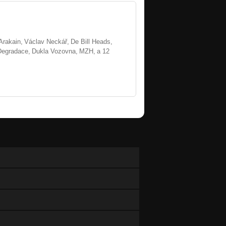
Arakain,
Václav Neckář,
De Bill Heads,
Degradace,
Dukla Vozovna,
MZH,
a 12