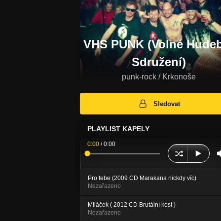
VHS PUNK (Volné Hude
Sdružení)
punk-rock / Krkonoše
Sledovat
PLAYLIST KAPELY
0:00
/
0:00
Pro tebe (2009 CD Marakana nickdy víc)
Nezařazeno
Miláček ( 2012 CD Brutální kost )
Nezařazeno