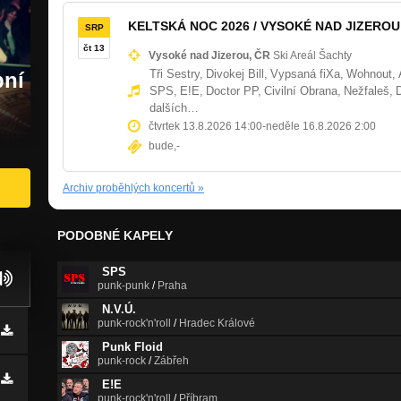
KELTSKÁ NOC 2026 / VYSOKÉ NAD JIZEROU
SRP
čt 13
Vysoké nad Jizerou, ČR
Ski Areál Šachty
Tři Sestry,
Divokej Bill,
Vypsaná fiXa,
Wohnout,
bní
SPS,
E!E,
Doctor PP,
Civilní Obrana,
Nežfaleš,
dalších…
čtvrtek 13.8.2026 14:00
-
neděle 16.8.2026 2:00
bude,-
Archiv proběhlých koncertů
»
PODOBNÉ KAPELY
SPS
punk-punk
/
Praha
N.V.Ú.
punk-rock'n'roll
/
Hradec Králové
Punk Floid
punk-rock
/
Zábřeh
E!E
punk-rock'n'roll
/
Příbram