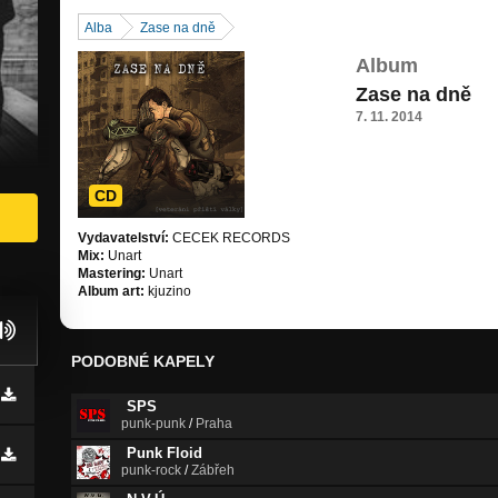
Alba
Zase na dně
Album
Zase na dně
7. 11. 2014
CD
Vydavatelství:
CECEK RECORDS
Mix:
Unart
Mastering:
Unart
Album art:
kjuzino
PODOBNÉ KAPELY
SPS
punk-punk
/
Praha
Punk Floid
punk-rock
/
Zábřeh