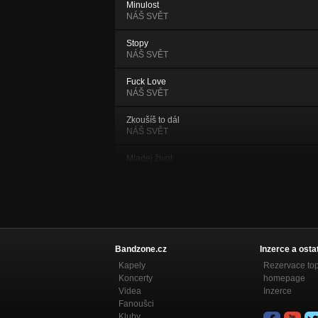
Minulost
NÁŠ SVĚT
Stopy
NÁŠ SVĚT
Fuck Love
NÁŠ SVĚT
Zkoušíš to dál
NÁŠ SVĚT
Mladej život
NÁŠ SVĚT
Mám dost
NÁŠ SVĚT
Uprchlík
NÁŠ SVĚT
Bandzone.cz
Inzerce a osta
Kapely
Rezervace to
Pravda a láska
Koncerty
homepage
NÁŠ SVĚT
Videa
Inzerce
Fanoušci
Panková
Kluby