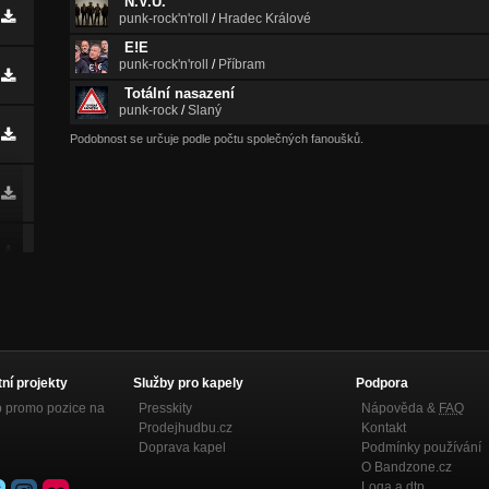
N.V.Ú.
punk-rock'n'roll
/
Hradec Králové
E!E
punk-rock'n'roll
/
Příbram
Totální nasazení
punk-rock
/
Slaný
Podobnost se určuje podle počtu společných fanoušků.
tní projekty
Služby pro kapely
Podpora
p promo pozice na
Presskity
Nápověda &
FAQ
Prodejhudbu.cz
Kontakt
Doprava kapel
Podmínky používání
O Bandzone.cz
Loga a dtp.