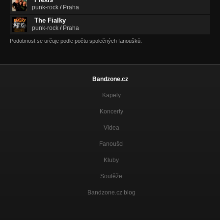
punk-rock
/
Praha
ZLODĚJ DUŠÍ
Pan Optikum
The Fialky
punk-rock
/
Praha
YOUTUBER
Podobnost se určuje podle počtu společných fanoušků.
Pan Optikum
PAN OPTIKUM
Pan Optikum
Bandzone.cz
V hlavě
Kapely
Blýská se tkání
Koncerty
Nádech
Blýská se tkání
Videa
Pátá noc
Fanoušci
Blýská se tkání
Kluby
Vysněná
Blýská se tkání
Soutěže
Bandzone.cz blog
Zázraky nejsou
Blýská se tkání