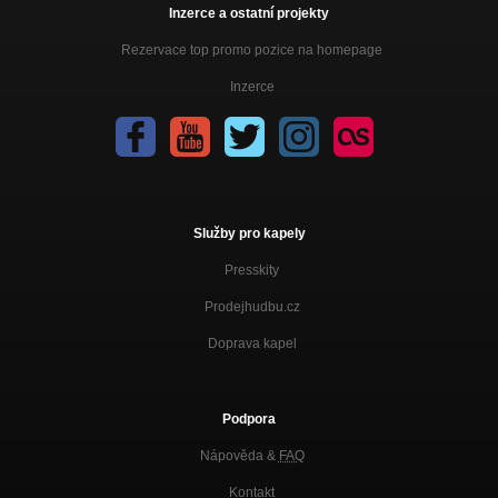
Letiště
Inzerce a ostatní projekty
Blýská se tkání
Rezervace top promo pozice na homepage
Odlétám
Blýská se tkání
Inzerce
Ztracená
Smrti blíž
Svaté Cecílii
Smrti blíž
Služby pro kapely
Samord
Smrti blíž
Presskity
Love song
Prodejhudbu.cz
Smrti blíž
Doprava kapel
Všechno co´s chtěl
Smrti blíž
Podpora
Co si přát víc
Smrti blíž
Nápověda &
FAQ
Po té noci
Kontakt