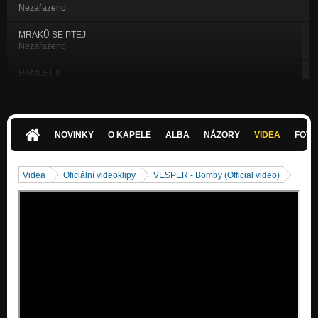
Nezařazeno
MRAKŮ SE PTEJ
Nezařazeno
HAMLET II
Nezařazeno
SOUBOJ
Nezařazeno
NOVINKY
O KAPELE
ALBA
NÁZORY
VIDEA
FOTK
PILOTKA
Nezařazeno
Videa
Oficiální videoklipy
VESPER - Bomby (Official video)
TROSKOID
Nezařazeno
HAMLET III
Nezařazeno
NENASYTNEJ VLÁĎA (official singl track)
Nezařazeno
BOMBY
Nezařazeno