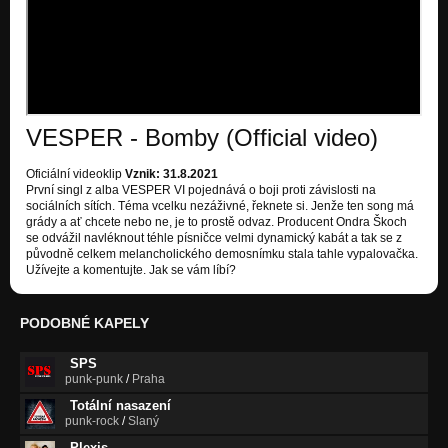
JAN 8.12.
VI
SOCIÁLNÍ BUBLIFU(C)K
Nezařazeno
VESPER - Bomby (Official video)
NOTOTEPEC
VI
Oficiální videoklip
Vznik: 31.8.2021
První singl z alba VESPER VI pojednává o boji proti závislosti na
SANTA KLAUS (official singl track)
sociálních sítích. Téma vcelku nezáživné, řeknete si. Jenže ten song má
Nezařazeno
grády a ať chcete nebo ne, je to prostě odvaz. Producent Ondra Škoch
se odvážil navléknout téhle písničce velmi dynamický kabát a tak se z
POZVÁNÍ
původně celkem melancholického demosnímku stala tahle vypalovačka.
Pan Optikum
Užívejte a komentujte. Jak se vám líbí?
ČERNOKNĚŽNÍK
Pan Optikum
PODOBNÉ KAPELY
LOVEC ÚSMĚVŮ
SPS
Pan Optikum
punk-punk
/
Praha
Totální nasazení
PROSPEKTOR
punk-rock
/
Slaný
Pan Optikum
Plexis