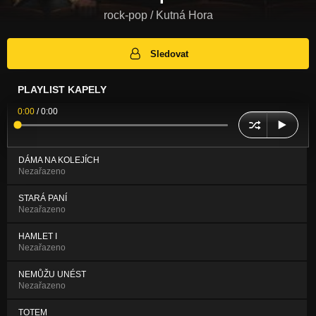
rock-pop / Kutná Hora
Sledovat
PLAYLIST KAPELY
0:00
/
0:00
DÁMA NA KOLEJÍCH
Nezařazeno
STARÁ PANÍ
Nezařazeno
HAMLET I
Nezařazeno
NEMŮŽU UNÉST
Nezařazeno
TOTEM