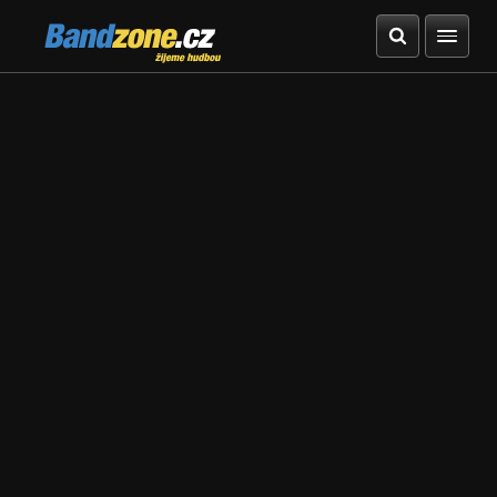
Bandzone.cz
žijeme hudbou