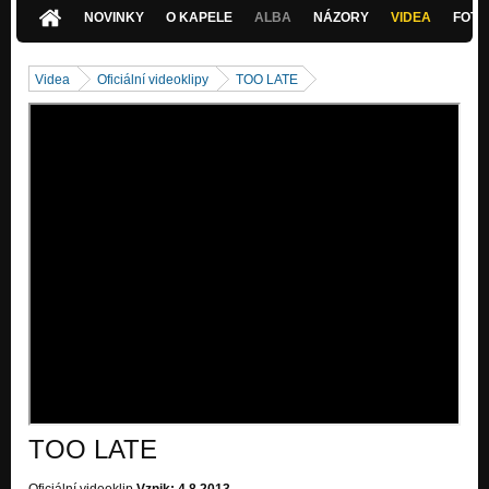
Nezařazeno
NOVINKY
O KAPELE
ALBA
NÁZORY
VIDEA
FOTK
06 - Track 6 (2001)
Nezařazeno
Videa
Oficiální videoklipy
TOO LATE
07 - Track 7 (2001)
Nezařazeno
TOO LATE