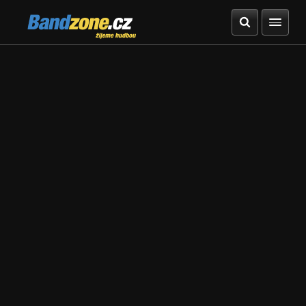
Bandzone.cz
žijeme hudbou