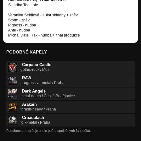
Oficiální videoklip
Vznik: 4.8.2013
Skladba Too Late
Veronika Seidlová - autor skladby + zpěv
Storm - zpěv
Pigboss - hudba
Ante - hudba
Michal Datel Rak - hudba + final produkce
PODOBNÉ KAPELY
Carpatia Castle
gothic-rock
/
Most
RAW
progressive-metal
/
Praha
Dark Angels
metal-death
/
České Budějovice
Arakain
thrash-heavy
/
Praha
Cruadalach
folk-metal
/
Praha
Podobnost se určuje podle počtu společných fanoušků.