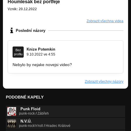
Houmlesák bez portfeje
Vznik: 20.12.2022
Zobrazit všechna videa
Poslední názory
Knize Potemkin
Bez
profilu
9.10.2022 ve 4:55
Nebylo by nejake novejsi video?
Zobrazit všechny názory
PODOBNÉ KAPELY
Punk Floid
punk-rock
/
Zábřeh
N.V.Ú.
punk-rock'n'roll
/
Hradec Králové