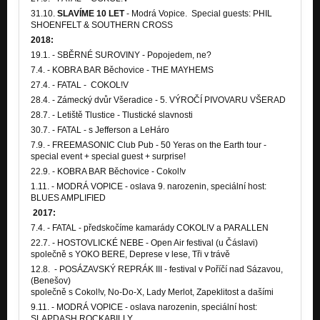
31.10.
SLAVÍME 10 LET
- Modrá Vopice. Special guests: PHIL
SHOENFELT & SOUTHERN CROSS
2018:
19.1. - SBĚRNÉ SUROVINY - Popojedem, ne?
7.4. - KOBRA BAR Běchovice - THE MAYHEMS
27.4. - FATAL - COKOL!V
28.4. - Zámecký dvůr Všeradice - 5. VÝROČÍ PIVOVARU VŠERAD
28.7. - Letiště Tlustice - Tlustické slavnosti
30.7. - FATAL - s Jefferson a LeHáro
7.9. - FREEMASONIC Club Pub - 50 Yeras on the Earth tour -
special event + special guest + surprise!
22.9. - KOBRA BAR Běchovice - Cokol!v
1.11. - MODRÁ VOPICE - oslava 9. narozenin, speciální host:
BLUES AMPLIFIED
2017:
7.4. - FATAL - předskočíme kamarády COKOL!V a PARALLEN
22.7. - HOSTOVLICKÉ NEBE - Open Air festival (u Čáslavi)
společně s YOKO BERE, Deprese v lese, Tři v trávě
12.8. - POSÁZAVSKÝ REPRÁK III - festival v Poříčí nad Sázavou,
(Benešov)
společně s Cokol!v, No-Do-X, Lady Merlot, Zapeklitost a dašími
9.11. - MODRÁ VOPICE - oslava narozenin, speciální host:
SLAPDASH ROCKABILLY