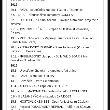
2016:
29.1. - FATAL - společně s kapelami Gang a Thenemis
6.5. - FATAL - předskočíme kamarády COKOL!V
22.6. - U KOCOURA / Klub Kocour - Slavíme a hrajeme, hrajeme a
slavíme
9.7. - HOSTOVLICKÉ NEBE - Open Air festival (Hostovlice, u
Čáslavi)
19.8. - MODRÁ VOPICE - Vepřový Blue Scare Fest (+ Blue Job
Band, Maria Scare)
20.8. - POSÁZAVSKÝ REPRÁK - Open Air festival (Poříčí nad
Sázavou, u Benešova)
9.11. - FREEMASONIC club pub - SLIM WILD BOAR & His
Forsaken Shadow (FR)
2015:
15.1. - U vystřelenýho oka - s kapelou Úřad práce
20.2. - FATAL - s kapelou Cokol!v
13.3. - Bezděčín - Urbi's Celebration
11.4. - KLUBOVNA - s kapelou YOKO BERE
14.5. - FREEMASONIC ClubPub - s kapelou EXCELENCE
5.6. - U LAŽANSKÝCH - s kapelou 2x A DOST
15.8. - HOSTOVLICKÉ NEBE - Open Air festival (u Čáslavi)
22.8. - Festival POSÁZAVSKÝ REPRÁK - Poříčí nad Sázavou,