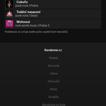
Cokol!v
punk-rock
/
Praha
Totální nasazení
punk-rock
/
Slaný
Wohnout
rock-world music
/
Praha 3
Podobnost se určuje podle počtu společných fanoušků.
Bandzone.cz
Kapely
Koncerty
Videa
Fanoušci
Kluby
Soutěže
Bandzone.cz blog