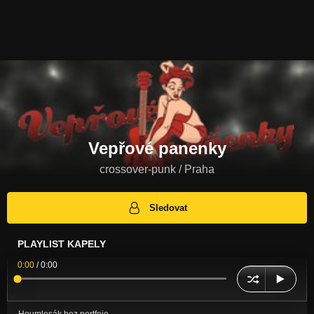
Vepřové panenky
crossover-punk / Praha
Sledovat
PLAYLIST KAPELY
0:00
/
0:00
Houmlesák bez portfeje