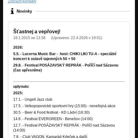
Zobrazit kontakty
Novinky
Šťastnej a vepřovej!
18.1.2015 ve 13:36
(Upraveno:
22.4.2026 v 19:01
)
2026:
5.5. - Lucerna Music Bar - host: CHIKI LIKI TU-A - speciální
koncert k oslavě tajemných 50 + 50
29.8.
-
Festival POSÁZAVSKÝ REPRÁK - Poříčí nad Sázavou
(čas upřesníme)
uplynulo:
2025:
17.1. - Ungelt Jazz club
17.5. - Velkopopovické sportovní hry (15:00) - neveřejná akce
30.5. - Beer & Food festival - KD Ládví (16:30)
14.6. - Festival EVERGREEN - Benešov (14:00)
12.7.
-
Festival POSÁZAVSKÝ REPRÁK - Poříčí nad Sázavou
(14:00)
7.8. - Club VAGON, Kamarád Krteček a další