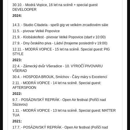
30.10. - Modrá Vopice, 16 let na scéně + special guest
DEVELOOPER
2024:
14.3. - Studio Citadela - spešl gig ve velkém zrcadlovém sále
11.5. - pivovar Velké Popovice
21.9. - Klobáskofest - pivovar Velké Popovice (start v 10:00)
27.9. - Dny českého piva - Ládví (hrajeme posledn9 v 19:00)
12.11. - MODRÁ VOPICE - 15 let na scéně. Special guest: PIG
STYLE
2023:
22.4. - Zámecký dvůr Všeradice - 10. VÝROČÍ PIVOVARU
VŠERAD
30.4. - HOSPODA BROUK, Smíchov - Čáry máry s Excelencí
2.11. - MODRÁ VOPICE - 14 let na scéně. Special guest:
AFTERSPOON
2022:
9.7. - POSÁZAVSKÝ REPRÁK - Open Air festival (Poříčí nad
Sázavou)
1.11. - MODRÁ VOPICE - 13 let na scéně. Special guest: MATTER
TUA
2021:
17.7. - POSÁZAVSKÝ REPRÁK - Open Air festival (Poříčí nad