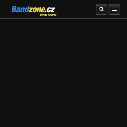
Bandzone.cz
žijeme hudbou