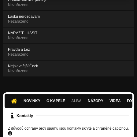
Nezařazeno
Lásku nerozdávám
Nezařazeno
NARAZIT - HASIT
Nezařazeno
Pravda a Lež
Nezařazeno
Nejslavnější Čech
Nezařazeno
NOVINKY
O KAPELE
ALBA
NÁZORY
VIDEA
FOTK
Kontakty
Z důvodů ochrany proti spamu jsou kontakty skryté a chráněné captchou.