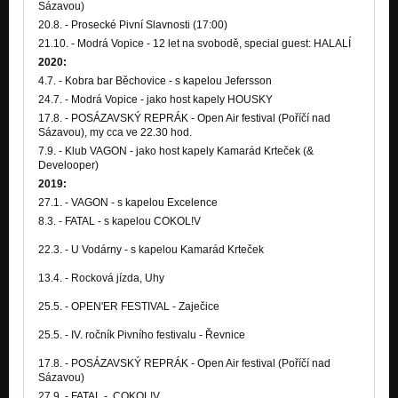
Sázavou)
20.8. - Prosecké Pivní Slavnosti (17:00)
21.10. - Modrá Vopice - 12 let na svobodě, special guest: HALALÍ
2020:
4.7. - Kobra bar Běchovice - s kapelou Jefersson
24.7. - Modrá Vopice - jako host kapely HOUSKY
17.8. - POSÁZAVSKÝ REPRÁK - Open Air festival (Poříčí nad
Sázavou), my cca ve 22.30 hod.
7.9. - Klub VAGON - jako host kapely Kamarád Krteček (&
Develooper)
2019:
27.1. - VAGON - s kapelou Excelence
8.3. - FATAL - s kapelou COKOL!V
22.3. - U Vodárny - s kapelou Kamarád Krteček
13.4. - Rocková jízda, Uhy
25.5. - OPEN'ER FESTIVAL - Zaječice
25.5. - IV. ročník Pivního festivalu - Řevnice
17.8. - POSÁZAVSKÝ REPRÁK - Open Air festival (Poříčí nad
Sázavou)
27.9. - FATAL - COKOL!V