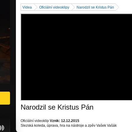
Videa
Oficiální videoklipy
Narodzil se Kristus Pán
Narodzil se Kristus Pán
Oficiální videoklip
Vznik: 12.12.2015
Slezská koleda, úprava, hra na nástroje a zpěv Vašek Vašák