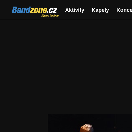
Bandzone.cz
Aktivity
Kapely
Konce
žijeme hudbou