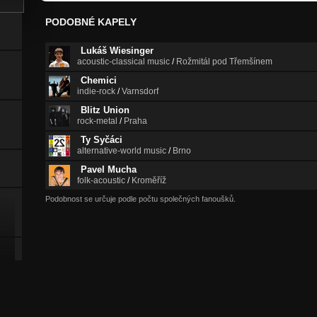
PODOBNÉ KAPELY
Lukáš Wiesinger
acoustic-classical music
/
Rožmitál pod Třemšínem
Chemici
indie-rock
/
Varnsdorf
Blitz Union
rock-metal
/
Praha
Ty Syčáci
alternative-world music
/
Brno
Pavel Mucha
folk-acoustic
/
Kroměříž
Podobnost se určuje podle počtu společných fanoušků.