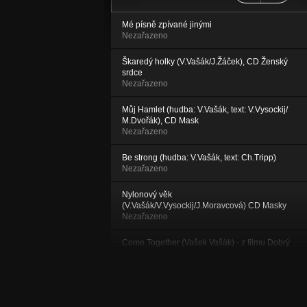
Mé písně zpívané jinými
Nezařazeno
Škaredý holky (V.Vašák/J.Žáček), CD Ženský
srdce
Nezařazeno
Můj Hamlet (hudba: V.Vašák, text: V.Vysockij/
M.Dvořák), CD Mask
Nezařazeno
Be strong (hudba: V.Vašák, text: Ch.Tripp)
Nezařazeno
Nylonový věk
(V.Vašák/V.Vysockij/J.Moravcová) CD Masky
Nezařazeno
Come Together (Vašek Vašák) - z filmu Dobrý
den, pane Umění
Nezařazeno
Waterworld (z filmu USA, hudba: V.Vašák)
Nezařazeno