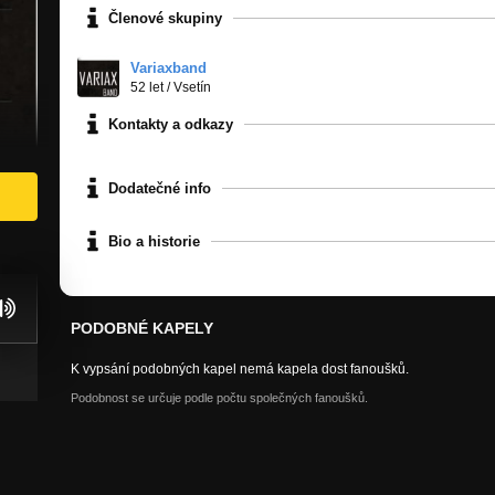
Členové skupiny
Variaxband
52 let
/
Vsetín
Kontakty a odkazy
Dodatečné info
Bio a historie
PODOBNÉ KAPELY
K vypsání podobných kapel nemá kapela dost fanoušků.
Podobnost se určuje podle počtu společných fanoušků.