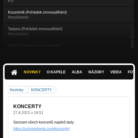
Kry
Kouzelník (Pohádek znovuudělání)
Nezařazeno
Tadyna (Pohádek znovuudělání)
Nezařazeno
Ránoc (Pohádek znovuudělání)
Nezařazeno
Jak o nás mluví BBC6 dne 18:45 11.3.2012
Nezařazeno
NOVINKY
O KAPELE
ALBA
NÁZORY
VIDEA
FOTK
Znovu (Pohádek znovuudělání)
Nezařazeno
Novinky
KONCERTY
Todobot (Pohádek znovuudělání)
Nezařazeno
KONCERTY
Stropy (Jeskyně)
27.8.2021 v 19:51
Nezařazeno
Seznam všech koncertů najdeš tady:
https://uzjsmedoma.com/koncerty/
Úkryt (Jeskyně)
Nezařazeno