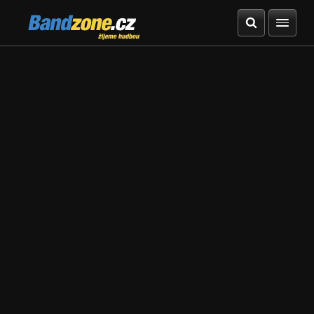
Bandzone.cz
žijeme hudbou