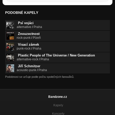
Puklinka (Jeskyně)
Nezařazeno
PODOBNÉ KAPELY
Listíčko (F.P.B.)
Psí vojáci
Nezařazeno
alternative
/
Praha
Znouzectnost
Kdo z koho, ten toho (F.P.B.)
rock-punk
/
Plzeň
Nezařazeno
Visací zámek
punk-rock
/
Praha
Plastic People of The Universe / New Generation
alternative-rock
/
Praha
Jiří Schmitzer
acoustic-punk
/
Praha
Podobnost se určuje podle počtu společných fanoušků.
Bandzone.cz
Kapely
Koncerty