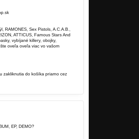
op.sk
ýl, RAMONES, Sex Pistols, A.C.A.B.,
IZON, ATTICUS, Famous Stars And
ky, vybíjané killery, obojky,
 ešte oveľa oveľa viac vo vašom
zakliknutia do košíka priamo cez
BUM, EP, DEMO?