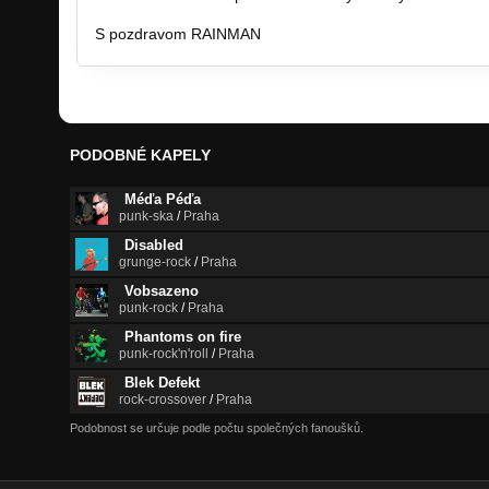
S pozdravom RAINMAN
PODOBNÉ KAPELY
Méďa Péďa
punk-ska
/
Praha
Disabled
grunge-rock
/
Praha
Vobsazeno
punk-rock
/
Praha
Phantoms on fire
punk-rock'n'roll
/
Praha
Blek Defekt
rock-crossover
/
Praha
Podobnost se určuje podle počtu společných fanoušků.