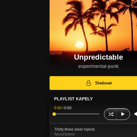
Unpredictable
experimental-punk
Sledovat
PLAYLIST KAPELY
0:00
/
0:00
Thirty-three silver injects
Nezařazeno