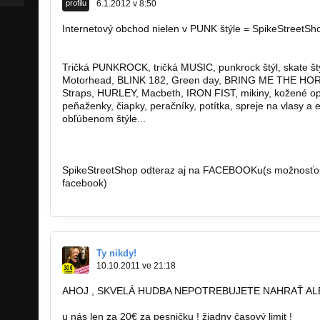
profilu
6.1.2012 v 8:50
Internetový obchod nielen v PUNK štýle = SpikeStreetSh
http://www.spikestreetshop.sk/
Tričká PUNKROCK, tričká MUSIC, punkrock štýl, skate št
Motorhead, BLINK 182, Green day, BRING ME THE HOR
Straps, HURLEY, Macbeth, IRON FIST, mikiny, kožené opas
peňaženky, čiapky, peračníky, potítka, spreje na vlasy a
obľúbenom štýle...
http://www.spikestreetshop.sk…
http://www.spikestreetshop.sk…
SpikeStreetShop odteraz aj na FACEBOOKu(s možnosťou 
facebook)
http://www.facebook.com/SpikeStreetShop
Ty nikdy!
10.10.2011 ve 21:18
AHOJ , SKVELÁ HUDBA NEPOTREBUJETE NAHRAŤ AL
u nás len za 20€ za pesničku ! žiadny časový limit !