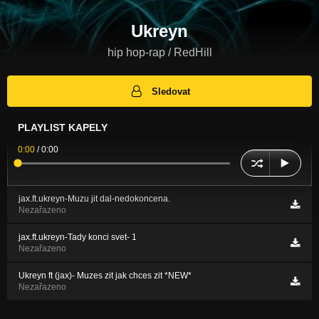
Ukreyn
hip hop-rap / RedHill
Sledovat
PLAYLIST KAPELY
0:00
/
0:00
jax.ft.ukreyn-Muzu jit dal-nedokoncena.
Nezařazeno
jax.ft.ukreyn-Tady konci svet- 1
Nezařazeno
Ukreyn ft (jax)- Muzes zit jak chces zit *NEW*
Nezařazeno