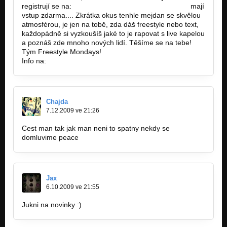
registrují se na:
http://freestylemondays.cz/fm-mcs…
mají
vstup zdarma.... Zkrátka okus tenhle mejdan se skvělou
atmosférou, je jen na tobě, zda dáš freestyle nebo text,
každopádně si vyzkoušíš jaké to je rapovat s live kapelou
a poznáš zde mnoho nových lidí. Těšíme se na tebe!
Tým Freestyle Mondays!
Info na:
http://freestylemondays.cz/.
Chajda
7.12.2009 ve 21:26
Cest man tak jak man neni to spatny nekdy se
domluvime peace
Jax
6.10.2009 ve 21:55
Jukni na novinky :)