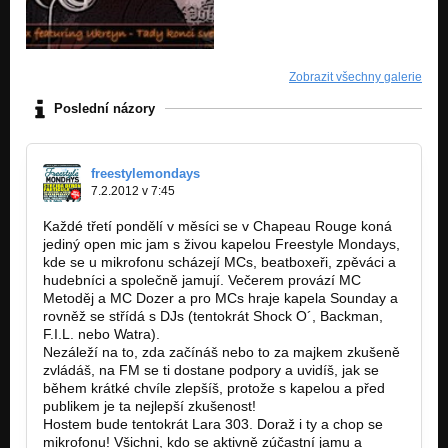
Zobrazit všechny galerie
Poslední názory
freestylemondays
7.2.2012 v 7:45
Každé třetí pondělí v měsíci se v Chapeau Rouge koná
jediný open mic jam s živou kapelou Freestyle Mondays,
kde se u mikrofonu scházejí MCs, beatboxeři, zpěváci a
hudebníci a společně jamují. Večerem provází MC
Metoděj a MC Dozer a pro MCs hraje kapela Sounday a
rovněž se střídá s DJs (tentokrát Shock O´, Backman,
F.I.L. nebo Watra).
Nezáleží na to, zda začínáš nebo to za majkem zkušeně
zvládáš, na FM se ti dostane podpory a uvidíš, jak se
během krátké chvíle zlepšíš, protože s kapelou a před
publikem je ta nejlepší zkušenost!
Hostem bude tentokrát Lara 303. Doraž i ty a chop se
mikrofonu! Všichni, kdo se aktivně zúčastní jamu a