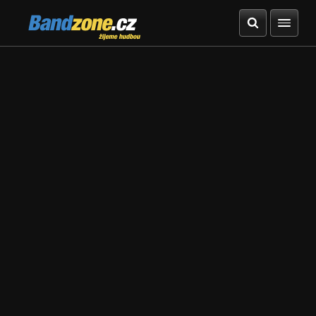
Bandzone.cz
žijeme hudbou