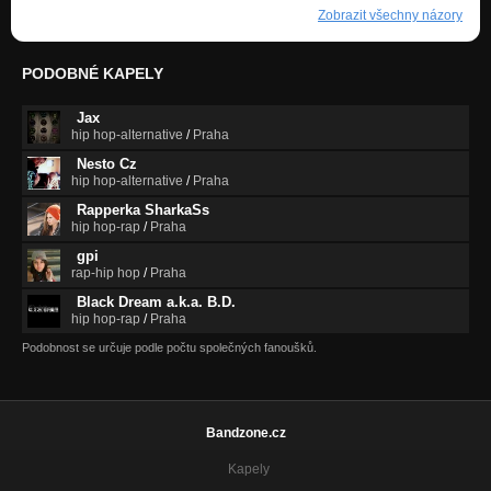
Zobrazit všechny názory
PODOBNÉ KAPELY
Jax
hip hop-alternative
/
Praha
Nesto Cz
hip hop-alternative
/
Praha
Rapperka SharkaSs
hip hop-rap
/
Praha
gpi
rap-hip hop
/
Praha
Black Dream a.k.a. B.D.
hip hop-rap
/
Praha
Podobnost se určuje podle počtu společných fanoušků.
Bandzone.cz
Kapely