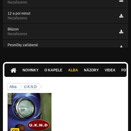
Nezařazeno
12 a pol minut
Nezařazeno
Blázon
Nezařazeno
Pesničky zaľúbené
Nezařazeno
Holuby na dostrel
Nezařazeno
NOVINKY
O KAPELE
ALBA
NÁZORY
VIDEA
FOTK
Bez Zmyslov (feat. Edit Andel-Kovac)
Nezařazeno
Alba
U.K.N.D
CD