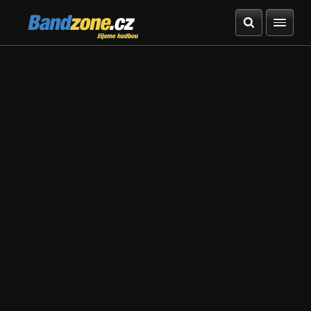
Bandzone.cz
žijeme hudbou