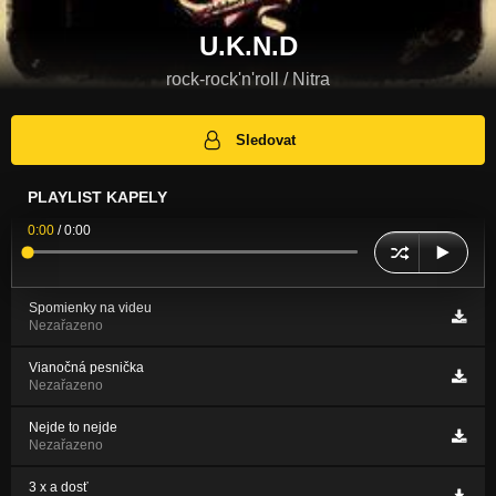
U.K.N.D
rock-rock'n'roll / Nitra
Sledovat
PLAYLIST KAPELY
0:00
/
0:00
Spomienky na videu
Nezařazeno
Vianočná pesnička
Nezařazeno
Nejde to nejde
Nezařazeno
3 x a dosť