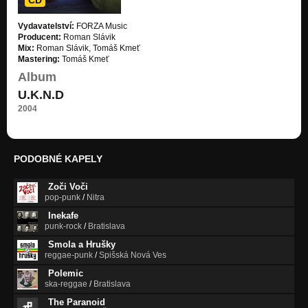
Vydavatelství:
FORZA Music
Producent:
Roman Slávik
Mix:
Roman Slávik, Tomáš Kmeť
Mastering:
Tomáš Kmeť
Album
U.K.N.D
2004
PODOBNÉ KAPELY
Zoči Voči
pop-punk
/
Nitra
Inekafe
punk-rock
/
Bratislava
Smola a Hrušky
reggae-punk
/
Spišská Nová Ves
Polemic
ska-reggae
/
Bratislava
The Paranoid