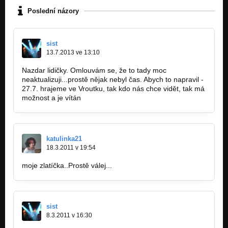
Poslední názory
sist
13.7.2013 ve 13:10
Nazdar lidičky. Omlouvám se, že to tady moc
neaktualizuji...prostě nějak nebyl čas. Abych to napravil -
27.7. hrajeme ve Vroutku, tak kdo nás chce vidět, tak má
možnost a je vítán
katulinka21
18.3.2011 v 19:54
moje zlatíčka..Prostě válej...
sist
8.3.2011 v 16:30