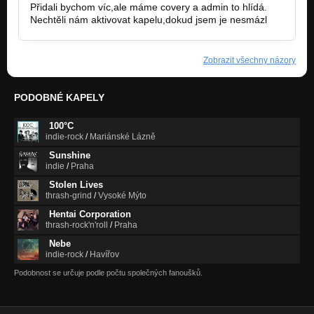
Přidali bychom víc,ale máme covery a admin to hlídá.
Nechtěli nám aktivovat kapelu,dokud jsem je nesmázl
Zobrazit všechny názory
PODOBNÉ KAPELY
100°C
indie-rock
/
Mariánské Lázně
Sunshine
indie
/
Praha
Stolen Lives
thrash-grind
/
Vysoké Mýto
Hentai Corporation
thrash-rock'n'roll
/
Praha
Nebe
indie-rock
/
Havířov
Podobnost se určuje podle počtu společných fanoušků.