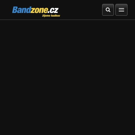
Bandzone.cz
žijeme hudbou