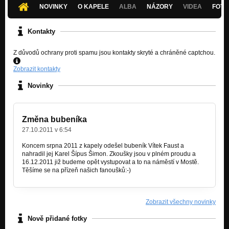
NOVINKY
O KAPELE
ALBA
NÁZORY
VIDEA
FOTK
Kontakty
Z důvodů ochrany proti spamu jsou kontakty skryté a chráněné captchou.
Zobrazit kontakty
Novinky
Změna bubeníka
27.10.2011 v 6:54
Koncem srpna 2011 z kapely odešel bubeník Vítek Faust a
nahradil jej Karel Šípus Šimon. Zkoušky jsou v plném proudu a
16.12.2011 již budeme opět vystupovat a to na náměstí v Mostě.
Těšíme se na přízeň našich fanoušků:-)
Zobrazit všechny novinky
Nově přidané fotky