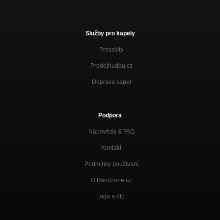
Služby pro kapely
Presskity
Prodejhudbu.cz
Doprava kapel
Podpora
Nápověda &
FAQ
Kontakt
Podmínky používání
O Bandzone.cz
Loga a dtp.