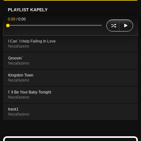
PLAYLIST KAPELY
0:00
/
0:00
I Can´ t Help Falling In Love
Nezařazeno
Groovin´
Nezařazeno
Kingston Town
Nezařazeno
I´ ll Be Your Baby Tonight
Nezařazeno
track1
Nezařazeno