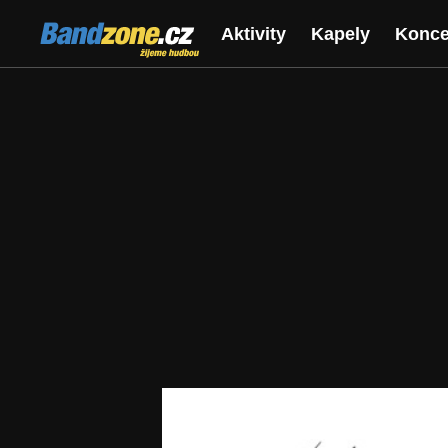
Bandzone.cz
Aktivity
Kapely
Konce
žijeme hudbou