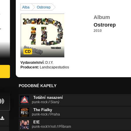
Alba
Ostrorep
Album
Ostrorep
2010
CD
Vydavatelství:
D.I.Y.
Producent:
Landscapestudios
PODOBNÉ KAPELY
Totální nasazení
punk-rock
/
Slaný
The Fialky
punk-rock
/
Praha
E!E
punk-rock'n'roll
/
Příbram