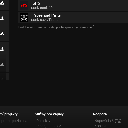
SPS
punk-punk
/
Praha
Pipes and Pints
punk-rock
/
Praha
Podobnost se určuje podle počtu společných fanoušků.
tní projekty
Služby pro kapely
Podpora
p promo pozice na
Presskity
Nápověda &
FAQ
Prodejhudbu.cz
Kontakt