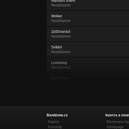
Náhodní známí
Nezařazeno
Wolker
Nezařazeno
Za5Dvanáct
Nezařazeno
Svítání
Nezařazeno
Lovesong
Nezařazeno
Noční život
Nezařazeno
Schizofrenie
Nezařazeno
Wolker (piano version)
Nezařazeno
Bandzone.cz
Inzerce a osta
Kapely
Rezervace to
Do školy (Ostrorep, 2010)
Koncerty
homepage