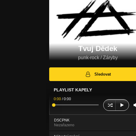
Tvuj Dědek
punk-rock / Záryby
Sledovat
PLAYLIST KAPELY
0:00
/
0:00
DSCPNK
Nezařazeno