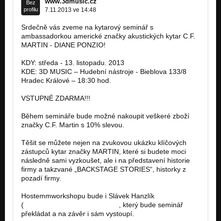
www.3dmusic.cz
Bez
profilu
7.11.2013 ve 14:48
Srdečně vás zveme na kytarový seminář s
ambassadorkou americké značky akustických kytar C.F.
MARTIN - DIANE PONZIO!
KDY: středa - 13. listopadu. 2013
KDE: 3D MUSIC – Hudební nástroje - Bieblova 133/8
Hradec Králové – 18:30 hod.
VSTUPNÉ ZDARMA!!!
Během semináře bude možné nakoupit veškeré zboží
značky C.F. Martin s 10% slevou.
Těšit se můžete nejen na zvukovou ukázku klíčových
zástupců kytar značky MARTIN, které si budete moci
následně sami vyzkoušet, ale i na představení historie
firmy a takzvané „BACKSTAGE STORIES“, historky z
pozadí firmy.
Hostemmworkshopu bude i Slávek Hanzlík
(
http://www.slavekhanzlik.com/)
, který bude seminář
překládat a na závěr i sám vystoupí.