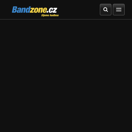
Bandzone.cz
žijeme hudbou