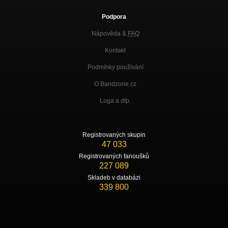
Podpora
Nápověda &
FAQ
Kontakt
Podmínky používání
O Bandzone.cz
Loga a dtp.
Registrovaných skupin
47 033
Registrovaných fanoušků
227 089
Skladeb v databázi
339 800