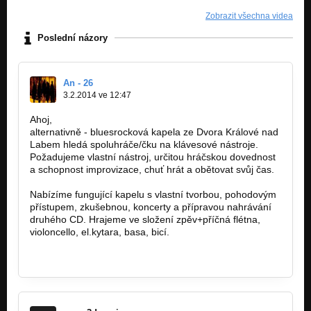
Zobrazit všechna videa
Poslední názory
An - 26
3.2.2014 ve 12:47
Ahoj,
alternativně - bluesrocková kapela ze Dvora Králové nad
Labem hledá spoluhráče/čku na klávesové nástroje.
Požadujeme vlastní nástroj, určitou hráčskou dovednost
a schopnost improvizace, chuť hrát a obětovat svůj čas.
Nabízíme fungující kapelu s vlastní tvorbou, pohodovým
přístupem, zkušebnou, koncerty a přípravou nahrávání
druhého CD. Hrajeme ve složení zpěv+příčná flétna,
violoncello, el.kytara, basa, bicí.
http://bandzone.cz/an26