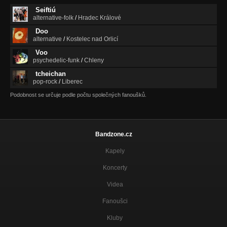
Seiftiú
alternative-folk
/
Hradec Králové
Doo
alternative
/
Kostelec nad Orlicí
Voo
psychedelic-funk
/
Chleny
tcheichan
pop-rock
/
Liberec
Podobnost se určuje podle počtu společných fanoušků.
Bandzone.cz
Kapely
Koncerty
Videa
Fanoušci
Kluby