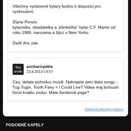
Všechny vystavené kytary budou k dispozici pro
vyzkoušení.
Diane Ponzio
http://www.dianeponzio.com/
kytaristka, skladatelka a „klinikářka“ kytar C.F. Martin od
roku 1986, narozena a žijící v New Yorku.
Dašlí ifno zde:
http://3dmusic.cz/index.php?l=k&pk=…
pochazizpekla
Bez
profilu
23.8.2013 v 9:57
Cau, delate pohodou muzik. Nahrajete sem dalsi songy -
Tug Tugin, Tooth Fairy + I Could Live? Videa maj bohuzel
horsi kvalitu zvuku. Mate facebook page?
Zobrazit všechny názory
PODOBNÉ KAPELY