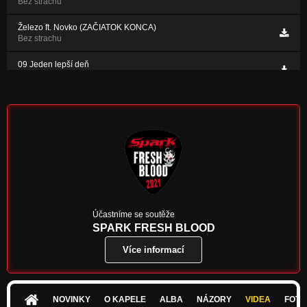
Bez strachu
Železo ft. Novko (ZAČIATOK KONCA)
Bez strachu
09 Jeden lepší deň
...talk to my hand !
06 Každému čo jeho jest!
...talk to my hand !
Účastníme se soutěže
SPARK FRESH BLOOD
Více informací
NOVINKY
O KAPELE
ALBA
NÁZORY
VIDEA
FOTK