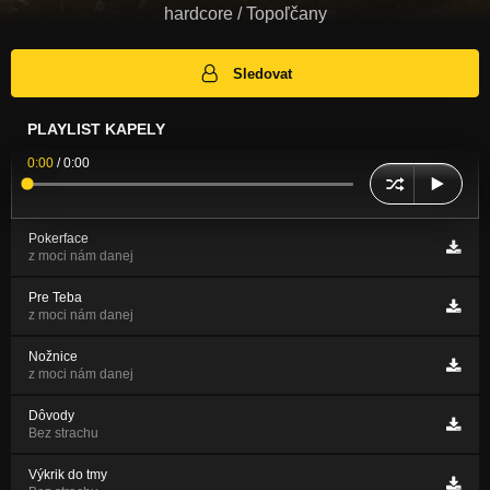
hardcore / Topoľčany
Sledovat
PLAYLIST KAPELY
0:00
/
0:00
Pokerface
z moci nám danej
Pre Teba
z moci nám danej
Nožnice
z moci nám danej
Dôvody
Bez strachu
Výkrik do tmy