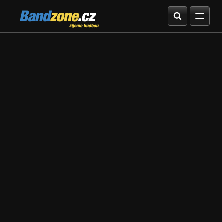
Bandzone.cz
žijeme hudbou