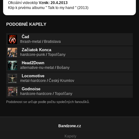
Oficiální videoklip
Vznik: 20.4.2013
Klip k prvému albumu " Talk to my hand " (2013)
PODOBNÉ KAPELY
Čad
thrash-metal
/
Bratislava
Začiatok Konca
hardcore-punk
/
Topoľčany
Head2Down
alternative-nu-metal
/
Bošany
Locomotive
metal-hardcore
/
Český Krumlov
Godnoise
hardcore-hardcore
/
Topoľčany
Podobnost se určuje podle počtu společných fanoušků.
Bandzone.cz
Kapely