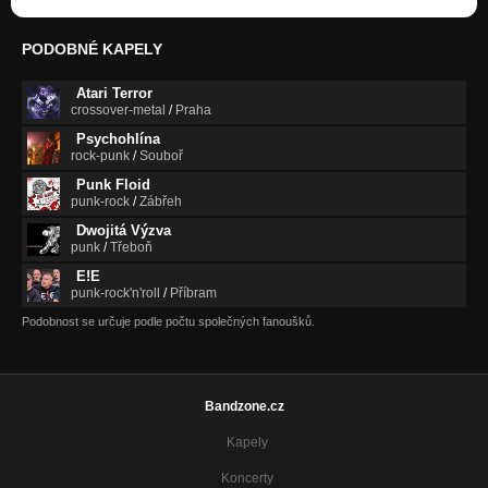
PODOBNÉ KAPELY
Atari Terror
crossover-metal
/
Praha
Psychohlína
rock-punk
/
Souboř
Punk Floid
punk-rock
/
Zábřeh
Dwojitá Výzva
punk
/
Třeboň
E!E
punk-rock'n'roll
/
Příbram
Podobnost se určuje podle počtu společných fanoušků.
Bandzone.cz
Kapely
Koncerty