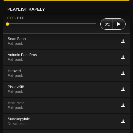
PLAYLIST KAPELY
0:00
/
0:00
Sean Bean
Fotr punk
Antonio Panděras
Fotr punk
Introvert
Fotr punk
Pískoviště
Fotr punk
Instrumetal
Fotr punk
Sudokopytníci
Nezařazeno