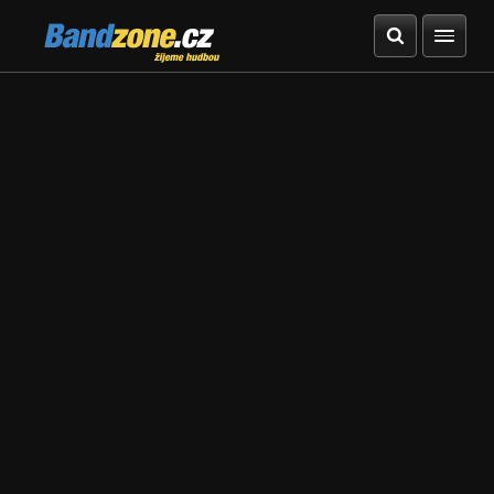
Bandzone.cz
žijeme hudbou