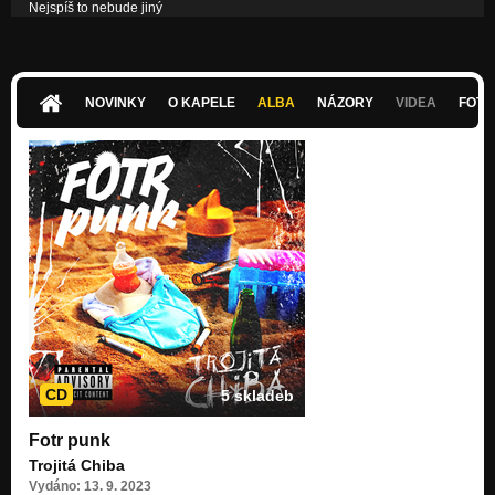
Nejspíš to nebude jiný
Nezařazeno
Zarostlá kolej
Nezařazeno
NOVINKY
O KAPELE
ALBA
NÁZORY
VIDEA
FOTK
CD
5 skladeb
Fotr punk
Trojitá Chiba
Vydáno: 13. 9. 2023