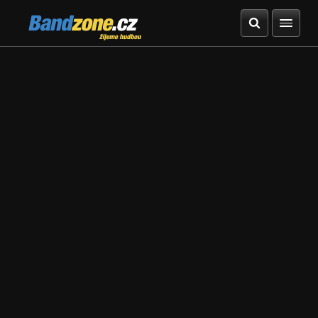
Bandzone.cz
žijeme hudbou