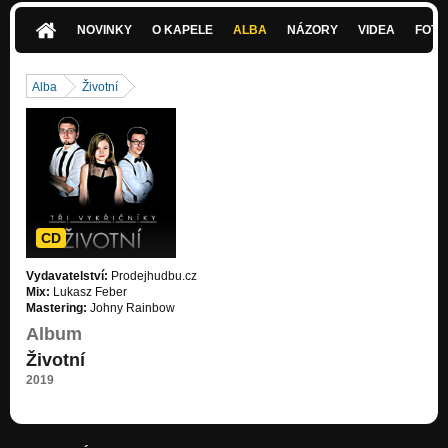
Životní
NOVINKY
O KAPELE
ALBA
NÁZORY
VIDEA
FOTK
Hajej Dadej
Životní
Alba
Životní
Globální splín (Official audio)
Nezařazeno
Vločka (Official audio)
Nezařazeno
CD
Vydavatelství:
Prodejhudbu.cz
Mix:
Lukasz Feber
Mastering:
Johny Rainbow
Album
Životní
2019