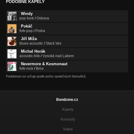
PODOBNÉ KAPELY
Windy
pop-funk
/
Ostrava
Pokáč
folk-pop
/
Praha
Jiří Míža
blues-acoustic
/
Stará Ves
Michal Horák
acoustic-folk
/
Vysoká nad Labem
Nevermore & Kosmonaut
folk-rock
/
Brno
Podobnost se určuje podle počtu společných fanoušků.
Bandzone.cz
Kapely
Koncerty
Videa