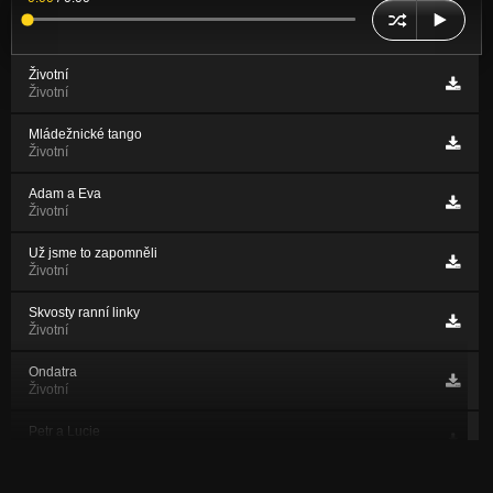
Životní
Životní
Mládežnické tango
Životní
Adam a Eva
Životní
Už jsme to zapomněli
Životní
Skvosty ranní linky
Životní
Ondatra
Životní
Petr a Lucie
Životní
Skici