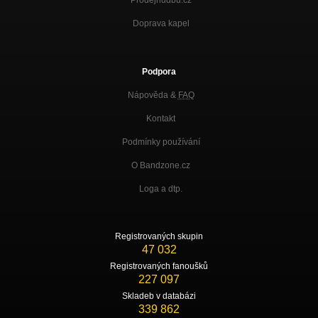
Prodejhudbu.cz
Doprava kapel
Podpora
Nápověda &
FAQ
Kontakt
Podmínky používání
O Bandzone.cz
Loga a dtp.
Registrovaných skupin
47 032
Registrovaných fanoušků
227 097
Skladeb v databázi
339 862