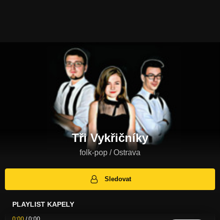
Tři Vykřičníky
folk-pop / Ostrava
Sledovat
PLAYLIST KAPELY
0:00
/
0:00