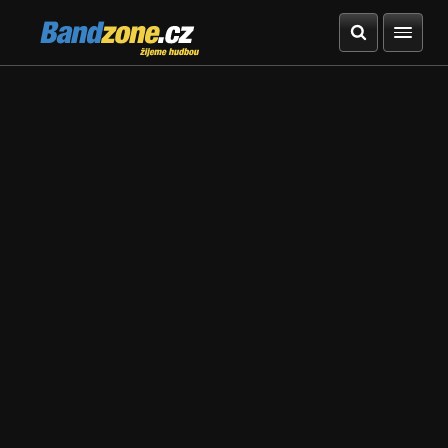
Bandzone.cz
žijeme hudbou