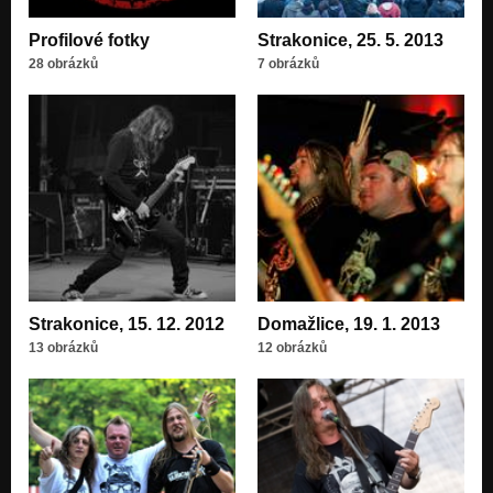
Analní alpinista
Profilové fotky
Strakonice, 25. 5. 2013
Made in hell
28 obrázků
7 obrázků
Extremní sport
Made in hell
Kladivo na čarodějnice
Kladivo na čarodějnice
Válka s nebem
Kladivo na čarodějnice
Countess Bathory - VENOM cover
Made in hell
Strakonice, 15. 12. 2012
Domažlice, 19. 1. 2013
Morituri te salutant - K. KRYL cover
13 obrázků
12 obrázků
Morituri te salutant