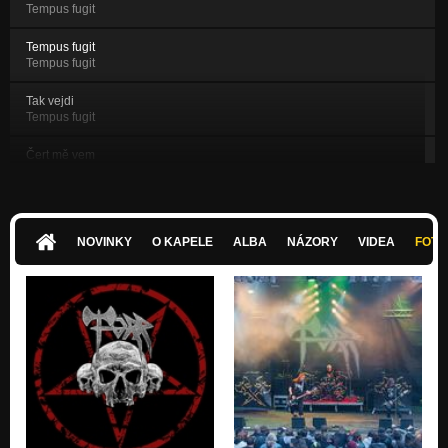
Tempus fugit
Tempus fugit
Tempus fugit
Tak vejdi
Tempus fugit
Čert mě vem
Törritorium
Rezervace
Törritorium
NOVINKY
O KAPELE
ALBA
NÁZORY
VIDEA
FOTK
Přes propast času
Törritorium
Generace mrtvol
Törritorium
Milion let
Törritorium
Made in Hell
Made in hell