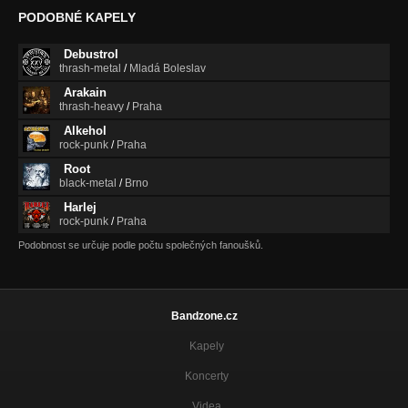
PODOBNÉ KAPELY
Debustrol
thrash-metal
/
Mladá Boleslav
Arakain
thrash-heavy
/
Praha
Alkehol
rock-punk
/
Praha
Root
black-metal
/
Brno
Harlej
rock-punk
/
Praha
Podobnost se určuje podle počtu společných fanoušků.
Bandzone.cz
Kapely
Koncerty
Videa