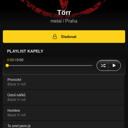
Törr
metal / Praha
Sledovat
PLAYLIST KAPELY
0:00
/
0:00
Proroctví
Black 'n' roll
Údolí nářků
Black 'n' roll
Hombre
Black 'n' roll
To smrt jsem já