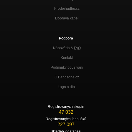
Prodejhudbu.cz
Doprava kapel
Podpora
Nápověda &
FAQ
Kontakt
Podmínky používání
O Bandzone.cz
Loga a dtp.
Registrovaných skupin
47 032
Registrovaných fanoušků
227 097
Skladeb v databázi