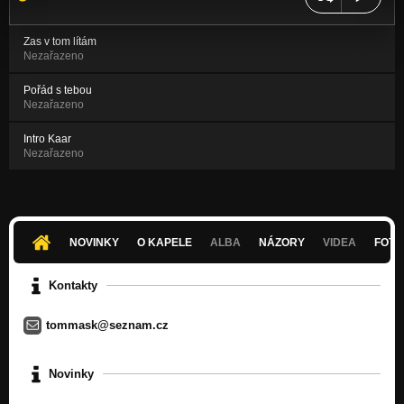
Zas v tom lítám
Nezařazeno
Pořád s tebou
Nezařazeno
Intro Kaar
Nezařazeno
NOVINKY
O KAPELE
ALBA
NÁZORY
VIDEA
FOTK
Kontakty
tommask@seznam.cz
Novinky