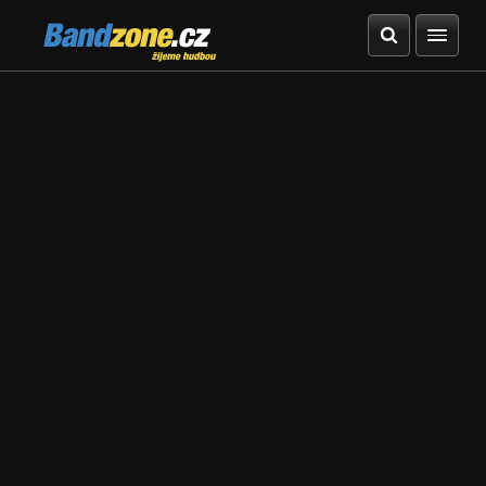
Bandzone.cz
žijeme hudbou