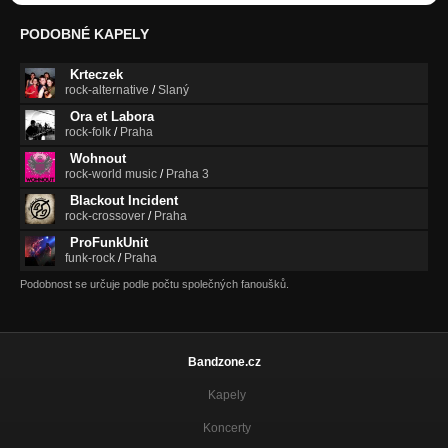
PODOBNÉ KAPELY
Krteczek
rock-alternative
/
Slaný
Ora et Labora
rock-folk
/
Praha
Wohnout
rock-world music
/
Praha 3
Blackout Incident
rock-crossover
/
Praha
ProFunkUnit
funk-rock
/
Praha
Podobnost se určuje podle počtu společných fanoušků.
Bandzone.cz
Kapely
Koncerty