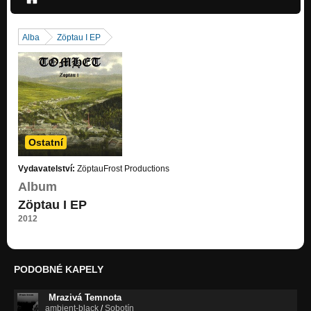
Alba
Zöptau I EP
Ostatní
Vydavatelství:
ZöptauFrost Productions
Album
Zöptau I EP
2012
PODOBNÉ KAPELY
Mrazivá Temnota
ambient-black
/
Sobotín