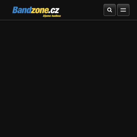
Bandzone.cz
žijeme hudbou