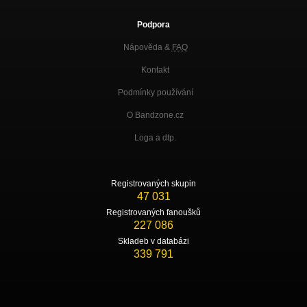
Podpora
Nápověda &
FAQ
Kontakt
Podmínky používání
O Bandzone.cz
Loga a dtp.
Registrovaných skupin
47 031
Registrovaných fanoušků
227 086
Skladeb v databázi
339 791