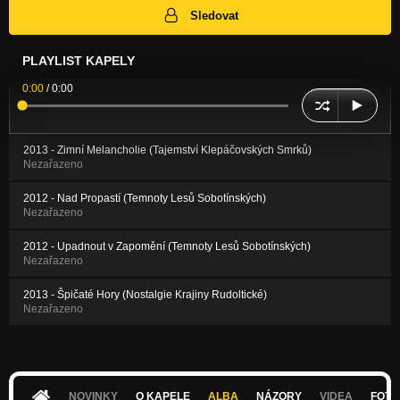
Sledovat
PLAYLIST KAPELY
0:00
/
0:00
2013 - Zimní Melancholie (Tajemství Klepáčovských Smrků)
Nezařazeno
2012 - Nad Propastí (Temnoty Lesů Sobotínských)
Nezařazeno
2012 - Upadnout v Zapomění (Temnoty Lesů Sobotínských)
Nezařazeno
2013 - Špičaté Hory (Nostalgie Krajiny Rudoltické)
Nezařazeno
NOVINKY
O KAPELE
ALBA
NÁZORY
VIDEA
FOTK