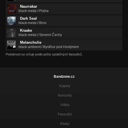
Naurrakar
black-metal
/
Praha
Dark Seal
black-metal
/
Brno
Kraake
black-metal
/
Severní Čechy
Melancholie
black-ambient
/
Bystřice pod Hostýnem
Podobnost se určuje podle počtu společných fanoušků.
Bandzone.cz
Kapely
Koncerty
Videa
Fanoušci
Kluby