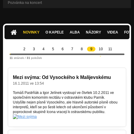
Pozvánka na koncert
NOVINKY
O KAPELE
ALBA
NÁZORY
VIDEA
FOTK
2
3
4
5
6
7
8
9
10
11
11
stránek /
31
položek
Mezi svýma: Od Vysockého k Malijevskému
16.1.2011 ve 13:54
Tomáš Pastrňák a Igor Jelínek vystoupí ve čtvrtek 10.2.2011 ve
společném komorním recitálu v ostravském klubu Parník.
Uslyšíte nejen písně Vysockého, ale hlavně autorské písně obou
interpretů, kteří se po šesti letech od ukončení působení v
poprockové skupině Icona vracejí k ostravskému publiku.