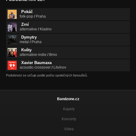
Pokáč
folk-pop
/
Praha
Zrní
alternative
/
Kladno
Dymytry
metal
/
Praha
Květy
alternative-indie
/
Brno
Xavier Baumaxa
acoustic-crossover
/
Litvínov
Podobnost se určuje podle počtu společných fanoušků.
Bandzone.cz
Kapely
Koncerty
Videa