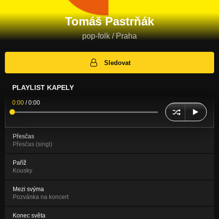
Tomáš Pastrňák
pop-folk / Praha
Sledovat
PLAYLIST KAPELY
0:00
/
0:00
Přesčas
Přesčas (singl)
Paříž
Kousky
Mezi svýma
Pozvánka na koncert
Konec světa