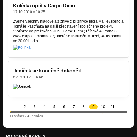
Kolínka opět v Carpe Diem
17.10.2010 v 10:25
Zveme všechny hladové a žíznivé :) příznivce Igora Malijevského a
Tomáše Pastrňáka na další představení společného projektu
"Kolínka" do pražského klubu Carpe Diem (Jičínská 4, Praha 3,
www.carpediempraha.cz), které se uskuteční v úterý, 30.listopadu
ve 20:00 hodin.
Jeníček se konečně dokončil
8.8.2010 ve 14:46
2
3
4
5
6
7
8
9
10
11
11
stránek /
31
položek
PODOBNÉ KAPELY