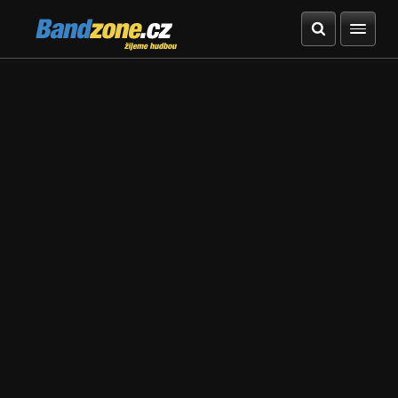
Bandzone.cz
žijeme hudbou