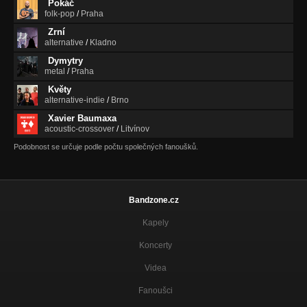
Pokáč
folk-pop
/
Praha
Zrní
alternative
/
Kladno
Dymytry
metal
/
Praha
Květy
alternative-indie
/
Brno
Xavier Baumaxa
acoustic-crossover
/
Litvínov
Podobnost se určuje podle počtu společných fanoušků.
Bandzone.cz
Kapely
Koncerty
Videa
Fanoušci