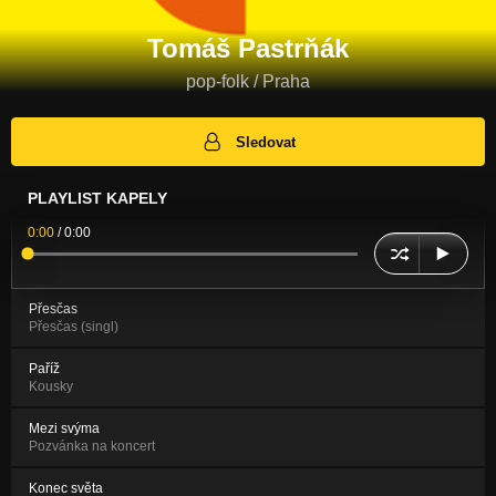
Tomáš Pastrňák
pop-folk / Praha
Sledovat
PLAYLIST KAPELY
0:00
/
0:00
Přesčas
Přesčas (singl)
Paříž
Kousky
Mezi svýma
Pozvánka na koncert
Konec světa