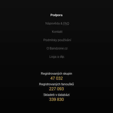
Podpora
Nápověda &
FAQ
Kontakt
Podmínky používání
O Bandzone.cz
Loga a dtp.
Registrovaných skupin
47 032
Registrovaných fanoušků
227 093
Skladeb v databázi
339 830