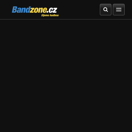
Bandzone.cz
žijeme hudbou