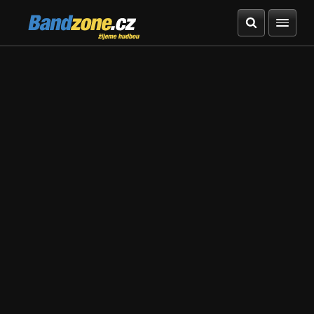
Bandzone.cz
žijeme hudbou