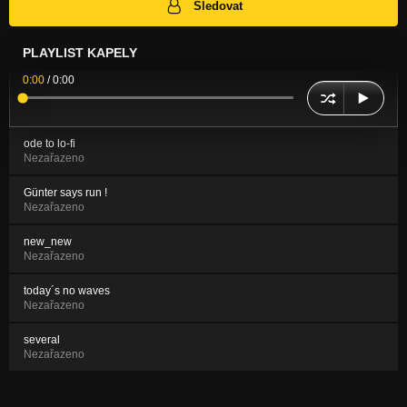
Sledovat
PLAYLIST KAPELY
0:00
/
0:00
ode to lo-fi
Nezařazeno
Günter says run !
Nezařazeno
new_new
Nezařazeno
today´s no waves
Nezařazeno
several
Nezařazeno