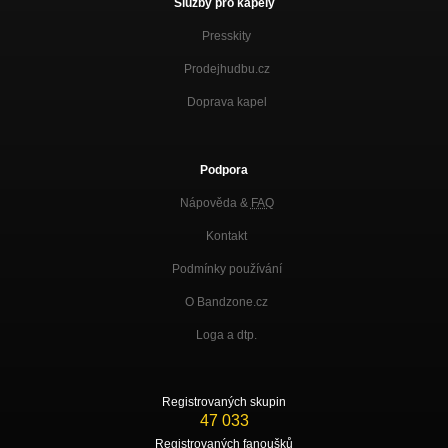
Služby pro kapely
Presskity
Prodejhudbu.cz
Doprava kapel
Podpora
Nápověda &
FAQ
Kontakt
Podmínky používání
O Bandzone.cz
Loga a dtp.
Registrovaných skupin
47 033
Registrovaných fanoušků