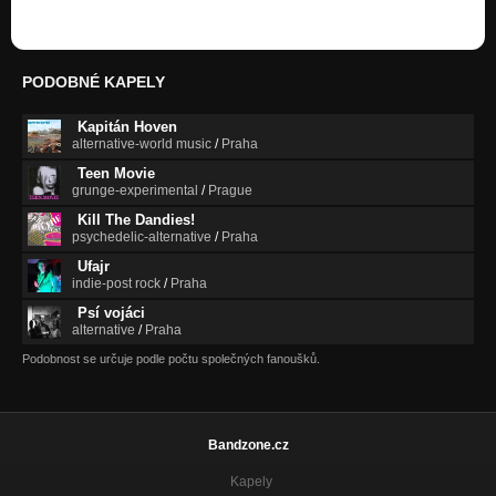
PODOBNÉ KAPELY
Kapitán Hoven
alternative-world music
/
Praha
Teen Movie
grunge-experimental
/
Prague
Kill The Dandies!
psychedelic-alternative
/
Praha
Ufajr
indie-post rock
/
Praha
Psí vojáci
alternative
/
Praha
Podobnost se určuje podle počtu společných fanoušků.
Bandzone.cz
Kapely