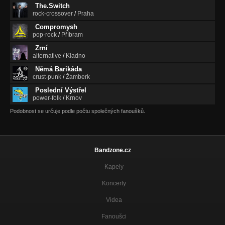
The.Switch
rock-crossover
/
Praha
Compromysh
pop-rock
/
Příbram
Zrní
alternative
/
Kladno
Němá Barikáda
crust-punk
/
Žamberk
Poslední Výstřel
power-folk
/
Krnov
Podobnost se určuje podle počtu společných fanoušků.
Bandzone.cz
Kapely
Koncerty
Videa
Fanoušci