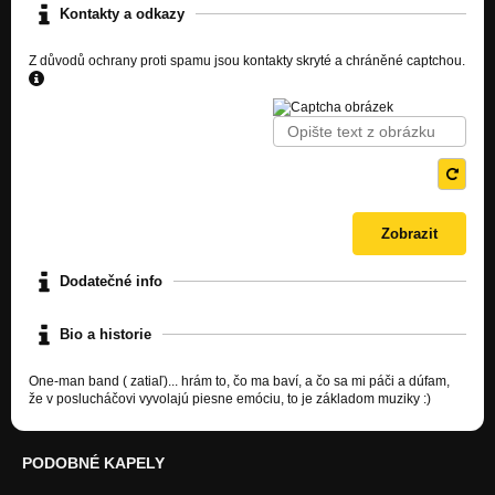
Kontakty a odkazy
Z důvodů ochrany proti spamu jsou kontakty skryté a chráněné captchou.
Dodatečné info
Bio a historie
One-man band ( zatiaľ)... hrám to, čo ma baví, a čo sa mi páči a dúfam,
že v poslucháčovi vyvolajú piesne emóciu, to je základom muziky :)
PODOBNÉ KAPELY