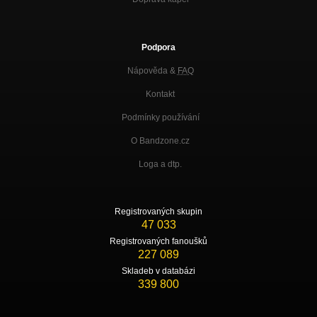
Podpora
Nápověda &
FAQ
Kontakt
Podmínky používání
O Bandzone.cz
Loga a dtp.
Registrovaných skupin
47 033
Registrovaných fanoušků
227 089
Skladeb v databázi
339 800