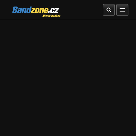
Bandzone.cz
žijeme hudbou