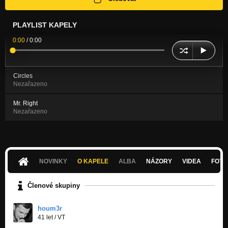
PLAYLIST KAPELY
0:00
/
0:00
Circles
Nezařazeno
Mr. Right
Nezařazeno
NOVINKY
O KAPELE
ALBA
NÁZORY
VIDEA
FOTK
Členové skupiny
houm3r
41 let
/
VT