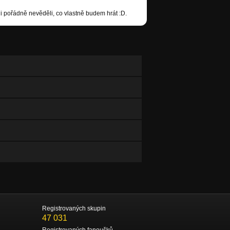
ni pořádně nevěděli, co vlastně budem hrát :D.
Registrovaných skupin
47 031