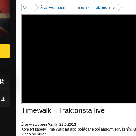
Videa
Živá vystoupení
Timewalk - Traktorista live
Timewalk - Traktorista live
Živé vystoupení
Vznik: 27.5.2013
Koncert kapely Time Walk na akci pořádané občanským sdružením Kul
Video by Kurec.