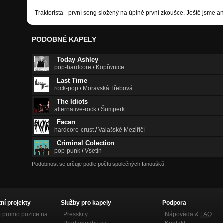
Traktorista - první song složený na úplně první zkoušce. Ještě jsme a
PODOBNÉ KAPELY
Today Ashley
pop-hardcore
/
Kopřivnice
Last Time
rock-pop
/
Moravská Třebová
The Idiots
alternative-rock
/
Šumperk
Facan
hardcore-crust
/
Valašské Meziříčí
Criminal Colection
pop-punk
/
Vsetín
Podobnost se určuje podle počtu společných fanoušků.
tní projekty
Služby pro kapely
Podpora
p promo pozice na
Presskity
Nápověda &
FAQ