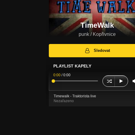
TimeWalk
punk / Kopřivnice
Sledovat
PLAYLIST KAPELY
0:00
/
0:00
Timewalk - Traktorista live
Nezařazeno