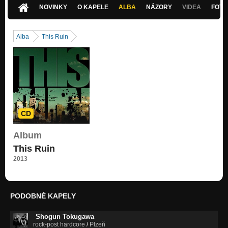
NOVINKY
O KAPELE
ALBA
NÁZORY
VIDEA
FOTK
Alba
This Ruin
CD
Album
This Ruin
2013
PODOBNÉ KAPELY
Shogun Tokugawa
rock-post hardcore
/
Plzeň