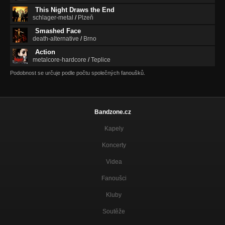
This Night Draws the End
schlager-metal
/
Plzeň
Smashed Face
death-alternative
/
Brno
Action
metalcore-hardcore
/
Teplice
Podobnost se určuje podle počtu společných fanoušků.
Bandzone.cz
Kapely
Koncerty
Videa
Fanoušci
Kluby
Soutěže