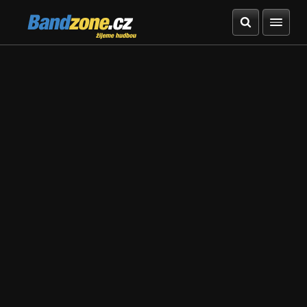
Bandzone.cz
žijeme hudbou