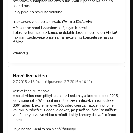
http://www.supraphonline.cz/album/174863-padesatka-original-
soundtrack
Taky jsme ho prskli na youtube:
https://www.youtube.com/watch?v=mipdXgApVFg
A časem se snad i vytasíme s nějakym klipem!
Letos bychom rádi už konečně dotáhli desku nebo aspoň EPčko!
Tak nám zachovejte přízeň a na některým z koncertů se na vás
těšíme!
Zdarec! ;)
Nové live video!
2.7.2015 v 16:04
(Upraveno:
2.7.2015 v 16:11
)
Velevážené Mutanstvo!
V sekci videa nám přibyl kousek z Laskonky a kremrole tour 2015,
který jsme jeli s Wohnoutama. Je to živá nahrávka naší pecky v
360° videu. Děkujeme www.360video.com za natočení tohohle
kousku. V záložce u videa je odkaz, po jehož spuštění se můžete
volně pohybovat ve videu a měnit si úhly kamery dle vaší ctěnné
libosti.
Jo, a bacha! Není to pro slabší žaludky!