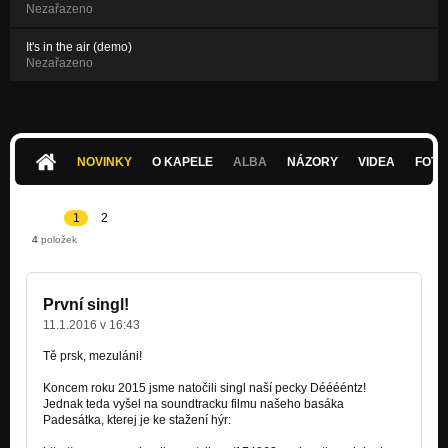
Nezařazeno
It's in the air (demo)
Nezařazeno
NOVINKY
O KAPELE
ALBA
NÁZORY
VIDEA
FOTK
1
2
4
položek
První singl!
11.1.2016 v 16:43
Tě prsk, mezuláni!
Koncem roku 2015 jsme natočili singl naší pecky Dééééntz!
Jednak teda vyšel na soundtracku filmu našeho basáka
Padesátka, kterej je ke stažení hýr: