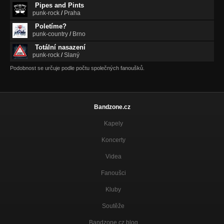
Pipes and Pints
punk-rock
/
Praha
Poletíme?
punk-country
/
Brno
Totální nasazení
punk-rock
/
Slaný
Podobnost se určuje podle počtu společných fanoušků.
Bandzone.cz
Kapely
Koncerty
Videa
Fanoušci
Kluby
Soutěže
Bandzone.cz blog