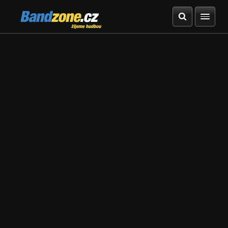
Bandzone.cz
žijeme hudbou