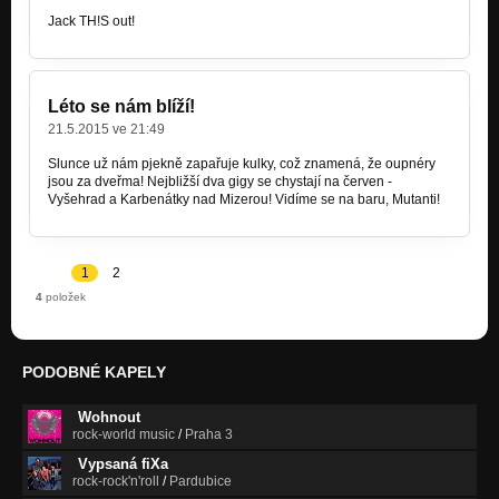
Jack TH!S out!
Léto se nám blíží!
21.5.2015 ve 21:49
Slunce už nám pjekně zapařuje kulky, což znamená, že oupnéry
jsou za dveřma! Nejbližší dva gigy se chystají na červen -
Vyšehrad a Karbenátky nad Mizerou! Vidíme se na baru, Mutanti!
1
2
4
položek
PODOBNÉ KAPELY
Wohnout
rock-world music
/
Praha 3
Vypsaná fiXa
rock-rock'n'roll
/
Pardubice