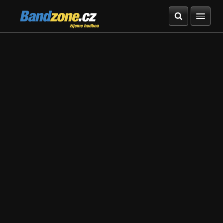
Bandzone.cz
žijeme hudbou