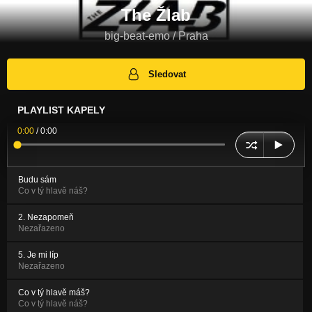
The Žlab
big-beat-emo / Praha
Sledovat
PLAYLIST KAPELY
0:00
/
0:00
Budu sám
Co v tý hlavě náš?
2. Nezapomeň
Nezařazeno
5. Je mi líp
Nezařazeno
Co v tý hlavě máš?
Co v tý hlavě náš?