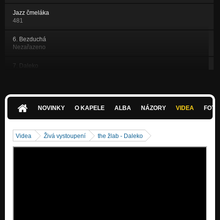
Jazz čmeláka
481
6. Bezduchá
Nezařazeno
7. Daleko
Nezařazeno
Tom-Tom
481
NOVINKY
O KAPELE
ALBA
NÁZORY
VIDEA
FOTK
Latina Long
481
Videa
Živá vystoupení
the žlab - Daleko
8. Lampy
Nezařazeno
Celou
Rio de Žambéro
4. Za sklem
Nezařazeno