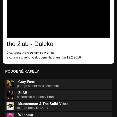
Sám Majkl
Nezařazeno
Vzpomeň si
Rio de Žambéro
Solím
Nezařazeno
the žlab - Daleko
The žlab zkušebna 1991
Nezařazeno
Živé vystoupení
Vznik: 12.2.2016
záznám z živého vystoupení Na Slamníku 12.2.2016
PODOBNÉ KAPELY
Gray Fuse
grunge-stoner rock
/
Žamberk
ŽLAB
alternative-big-beat
/
Praha
Mr.cocoman & The Solid Vibes
reggae-pop
/
Drozdov
Wohnout