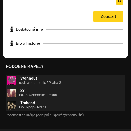
Dodatečné info
Bio a historie
PODOBNÉ KAPELY
Wohnout
rock-world music
/
Praha 3
27
folk-psychedelic
/
Praha
Traband
Lo-Fi-pop
/
Praha
Podobnost se určuje podle počtu společných fanoušků.