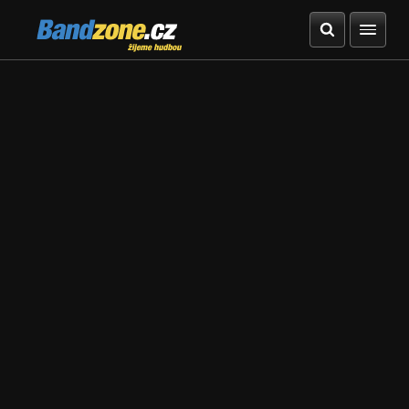
Bandzone.cz
žijeme hudbou