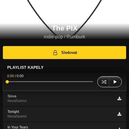
The PIX
indie-pop / Rumburk
Sledovat
PLAYLIST KAPELY
0:00
/
0:00
Slova
Nezařazeno
Tonight
Nezařazeno
In Your Tears