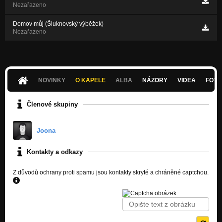
Nezařazeno
Domov můj (Šluknovský výběžek)
Nezařazeno
NOVINKY
O KAPELE
ALBA
NÁZORY
VIDEA
FOTK
Členové skupiny
Joona
Kontakty a odkazy
Z důvodů ochrany proti spamu jsou kontakty skryté a chráněné captchou.