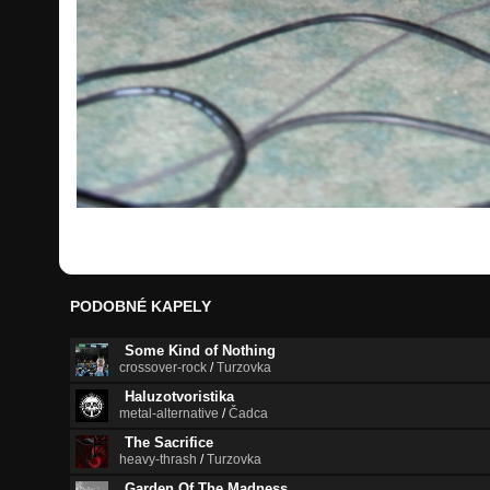
PODOBNÉ KAPELY
Some Kind of Nothing
crossover-rock
/
Turzovka
Haluzotvoristika
metal-alternative
/
Čadca
The Sacrifice
heavy-thrash
/
Turzovka
Garden Of The Madness