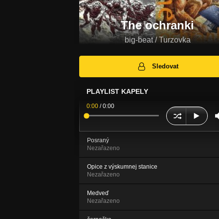
The ochranki
big-beat / Turzovka
Sledovat
PLAYLIST KAPELY
0:00
/
0:00
Posraný
Nezařazeno
Opice z výskumnej stanice
Nezařazeno
Medveď
Nezařazeno