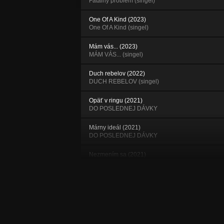
Fatálny problém (singel)
One Of A Kind (2023)
One Of A Kind (singel)
Mám vás... (2023)
MÁM VÁS... (singel)
Duch rebelov (2022)
DUCH REBELOV (singel)
Opäť v ringu (2021)
DO POSLEDNEJ DÁVKY
Márny ideál (2021)
DO POSLEDNEJ DÁVKY
Nezmením sa (2021)
DO POSLEDNEJ DÁVKY
Rhythm Of Holiday (2019)
TILL THE END OF THE LINE
Hideaway (2019)
TILL THE END OF THE LINE