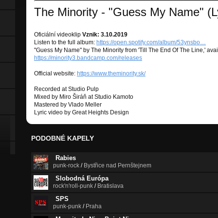
The Minority - "Guess My Name" (Ly
Oficiální videoklip
Vznik: 3.10.2019
Listen to the full album:
https://open.spotify.com/album/53ynsbo…
"Guess My Name" by The Minority from 'Till The End Of The Line,' avai
https://minority3.bandcamp.com/releases
Official website:
https://www.theminority.sk/
Recorded at Studio Pulp
Mixed by Miro Širáň at Studio Kamoto
Mastered by Vlado Meller
Lyric video by Great Heights Design
PODOBNÉ KAPELY
Rabies
punk-rock
/
Bystřice nad Pernštejnem
Slobodná Európa
rock'n'roll-punk
/
Bratislava
SPS
punk-punk
/
Praha