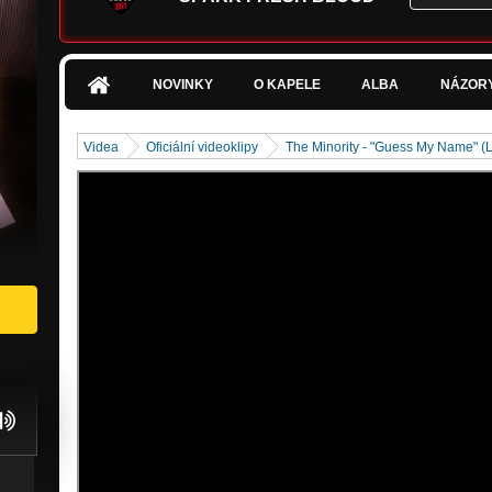
NOVINKY
O KAPELE
ALBA
NÁZOR
Videa
Oficiální videoklipy
The Minority - "Guess My Name" (L