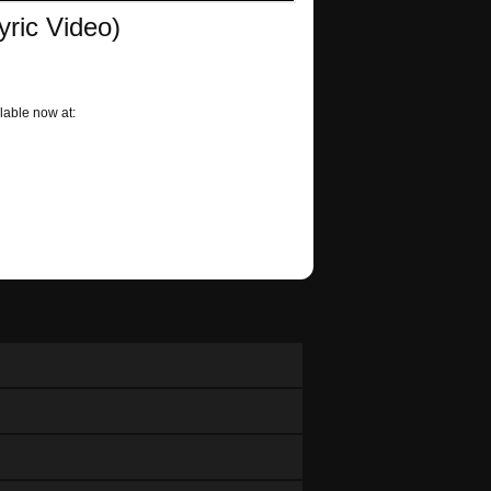
ric Video)
lable now at: