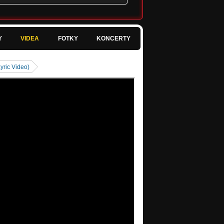
Y
VIDEA
FOTKY
KONCERTY
yric Video)