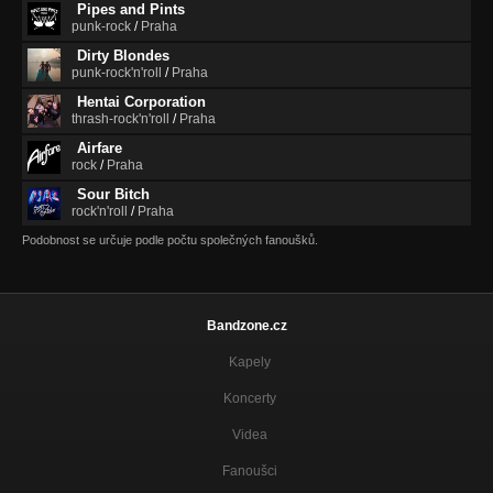
Pipes and Pints
punk-rock
/
Praha
Dirty Blondes
punk-rock'n'roll
/
Praha
Hentai Corporation
thrash-rock'n'roll
/
Praha
Airfare
rock
/
Praha
Sour Bitch
rock'n'roll
/
Praha
Podobnost se určuje podle počtu společných fanoušků.
Bandzone.cz
Kapely
Koncerty
Videa
Fanoušci