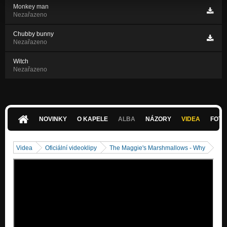
Monkey man
Nezařazeno
Chubby bunny
Nezařazeno
Witch
Nezařazeno
NOVINKY
O KAPELE
ALBA
NÁZORY
VIDEA
FOTK
Videa
Oficiální videoklipy
The Maggie's Marshmallows - Why