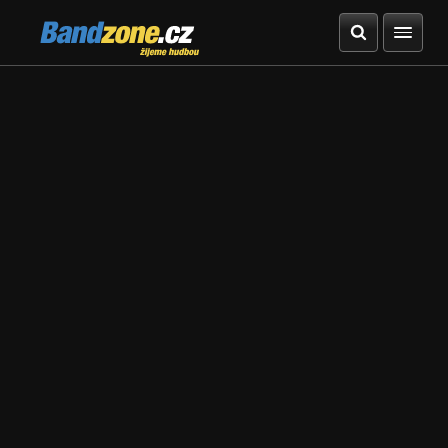
Bandzone.cz
žijeme hudbou