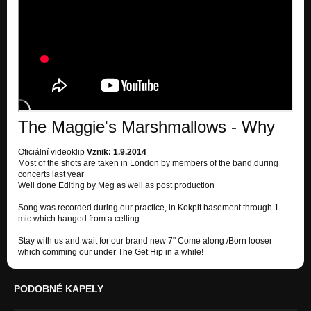
The Maggie's Marshmallows - Why
Oficiální videoklip
Vznik: 1.9.2014
Most of the shots are taken in London by members of the band.during
concerts last year
Well done Editing by Meg as well as post production
Song was recorded during our practice, in Kokpit basement through 1
mic which hanged from a celling.
Stay with us and wait for our brand new 7" Come along /Born looser
which comming our under The Get Hip in a while!
PODOBNÉ KAPELY