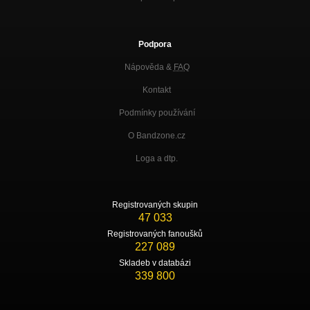
Podpora
Nápověda &
FAQ
Kontakt
Podmínky používání
O Bandzone.cz
Loga a dtp.
Registrovaných skupin
47 033
Registrovaných fanoušků
227 089
Skladeb v databázi
339 800