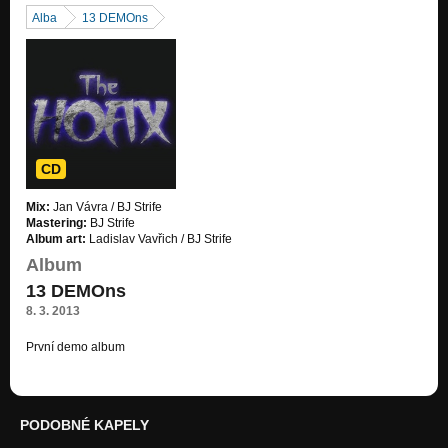
Alba
13 DEMOns
CD
Mix:
Jan Vávra / BJ Strife
Mastering:
BJ Strife
Album art:
Ladislav Vavřich / BJ Strife
Album
13 DEMOns
8. 3. 2013
První demo album
PODOBNÉ KAPELY