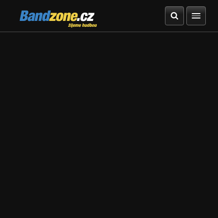
Bandzone.cz
žijeme hudbou