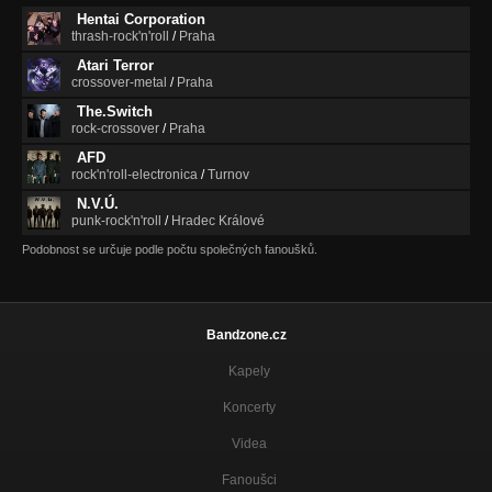
Hentai Corporation
thrash-rock'n'roll
/
Praha
Atari Terror
crossover-metal
/
Praha
The.Switch
rock-crossover
/
Praha
AFD
rock'n'roll-electronica
/
Turnov
N.V.Ú.
punk-rock'n'roll
/
Hradec Králové
Podobnost se určuje podle počtu společných fanoušků.
Bandzone.cz
Kapely
Koncerty
Videa
Fanoušci