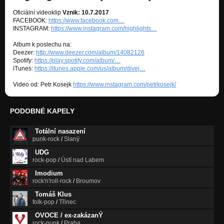
Oficiální videoklip
Vznik: 10.7.2017
FACEBOOK:
https://www.facebook.com…
INSTAGRAM:
https://www.instagram.com/highlights…
Album k poslechu na:
Deezer:
http://www.deezer.com/album/14082126
Spotify:
https://play.spotify.com/album/…
iTunes:
https://itunes.apple.com/us/album/divej…
Video od: Petr Kosejk
https://www.instagram.com/petrkosejk/
PODOBNÉ KAPELY
Totální nasazení
punk-rock
/
Slaný
UDG
rock-pop
/
Ústí nad Labem
Imodium
rock'n'roll-rock
/
Broumov
Tomáš Klus
folk-pop
/
Třinec
OVOCE / ex-zakázanÝ
rock-punk
/
Praha