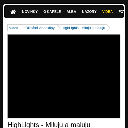
NOVINKY
O KAPELE
ALBA
NÁZORY
VIDEA
FOTK
Videa
Oficiální videoklipy
HighLights - Miluju a maluju
HighLights - Miluju a maluju