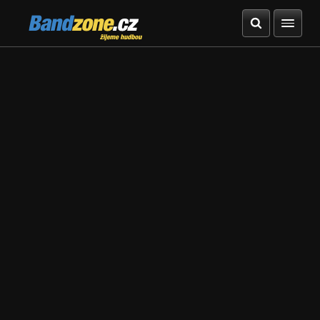
Bandzone.cz
žijeme hudbou