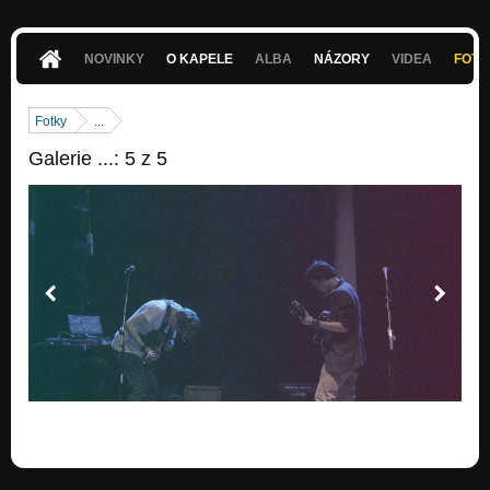
NOVINKY
O KAPELE
ALBA
NÁZORY
VIDEA
FOTK
Fotky
...
Galerie ...: 5 z 5