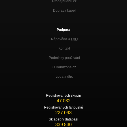
Prodejhudbu.cz
Doprava kapel
Podpora
Nápověda &
FAQ
Kontakt
Podmínky používání
O Bandzone.cz
Loga a dtp.
Registrovaných skupin
47 032
Registrovaných fanoušků
227 093
Skladeb v databázi
339 830