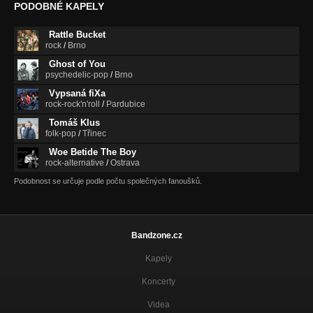
PODOBNÉ KAPELY
Rattle Bucket
rock
/
Brno
Ghost of You
psychedelic-pop
/
Brno
Vypsaná fiXa
rock-rock'n'roll
/
Pardubice
Tomáš Klus
folk-pop
/
Třinec
Woe Betide The Boy
rock-alternative
/
Ostrava
Podobnost se určuje podle počtu společných fanoušků.
Bandzone.cz
Kapely
Koncerty
Videa