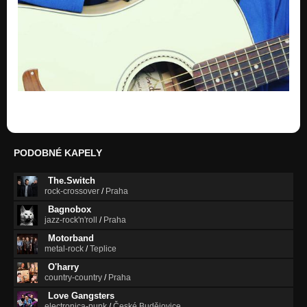
PODOBNÉ KAPELY
The.Switch
rock-crossover
/
Praha
Bagnobox
jazz-rock'n'roll
/
Praha
Motorband
metal-rock
/
Teplice
O'harry
country-country
/
Praha
Love Gangsters
electronica-punk
/
České Budějovice