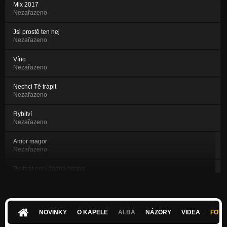
Mix 2017
Nezařazeno
Jsi prostě ten nej
Nezařazeno
Víno
Nezařazeno
Nechci Tě trápit
Nezařazeno
Rybitví
Nezařazeno
Amor magor
Nezařazeno
Prohrát není žádná hanba
Nezařazeno
Nádherná láska
Nezařazeno
NOVINKY
O KAPELE
ALBA
NÁZORY
VIDEA
FOTK
Šrouby a matice