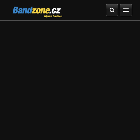
Bandzone.cz
žijeme hudbou