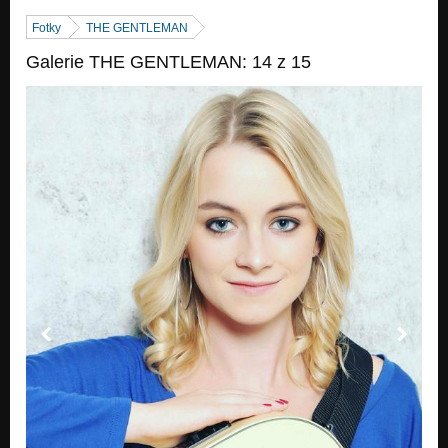
Nezařazeno
Fotky
THE GENTLEMAN
A co bylo dál
Galerie THE GENTLEMAN: 14 z 15
Nezařazeno
Nonstop mix
Nezařazeno