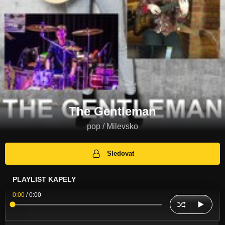
The Gentleman
pop / Milevsko
Sledovat
PLAYLIST KAPELY
0:00
/
0:00