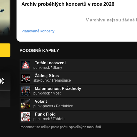
Archiv proběhlých koncertů v roce 2026
V archivu nejsou žádné 
Plánované koncerty
PODOBNÉ KAPELY
Totální nasazení
punk-rock
/
Slaný
Žádnej Stres
ska-punk
/
Třemošnice
Malomocnost Prázdnoty
punk-rock
/
Most
Volant
punk-power
/
Pardubice
Punk Floid
punk-rock
/
Zábřeh
Podobnost se určuje podle počtu společných fanoušků.