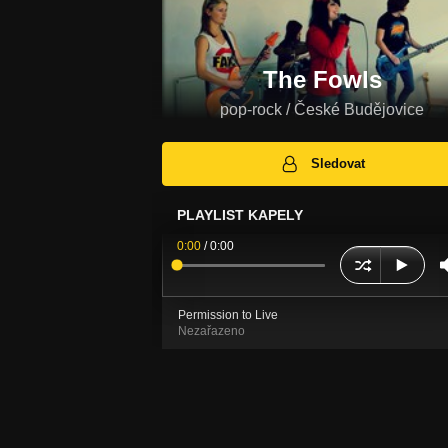
The Fowls
pop-rock / České Budějovice
Sledovat
PLAYLIST KAPELY
0:00
/
0:00
Permission to Live
Nezařazeno