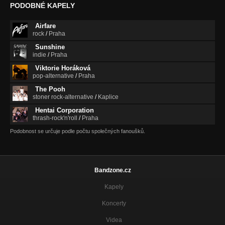
PODOBNÉ KAPELY
Airfare
rock
/
Praha
Sunshine
indie
/
Praha
Viktorie Horáková
pop-alternative
/
Praha
The Pooh
stoner rock-alternative
/
Kaplice
Hentai Corporation
thrash-rock'n'roll
/
Praha
Podobnost se určuje podle počtu společných fanoušků.
Bandzone.cz
Kapely
Koncerty
Videa