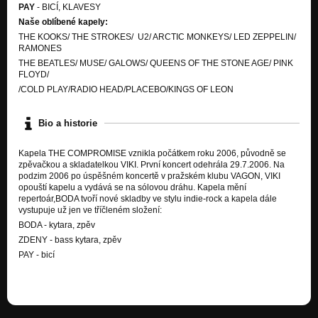
PAY
- BICÍ, KLAVESY
Naše oblíbené kapely:
THE KOOKS/ THE STROKES/ U2/ ARCTIC MONKEYS/ LED ZEPPELIN/
RAMONES
THE BEATLES/ MUSE/ GALOWS/ QUEENS OF THE STONE AGE/ PINK
FLOYD/
/COLD PLAY/RADIO HEAD/PLACEBO/KINGS OF LEON
Bio a historie
Kapela THE COMPROMISE vznikla počátkem roku 2006, původně se
zpěvačkou a skladatelkou VIKI. První koncert odehrála 29.7.2006. Na
podzim 2006 po úspěšném koncertě v pražském klubu VAGON, VIKI
opouští kapelu a vydává se na sólovou dráhu. Kapela mění
repertoár,BODA tvoří nové skladby ve stylu indie-rock a kapela dále
vystupuje už jen ve tříčleném složení:
BODA - kytara, zpěv
ZDENY - bass kytara, zpěv
PAY - bicí