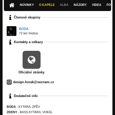
Nezařazeno
NOVINKY
O KAPELE
ALBA
NÁZORY
VIDEA
FOTK
04 I´LL BE SUTISFIED
Nezařazeno
Členové skupiny
FOLLOW ME 2007
Nezařazeno
BODA
72 let
/
Holice
VĚŘÍM 2010
Kontakty a odkazy
Nezařazeno
Oficiální stránky
design.horak@seznam.cz
Dodatečné info
BODA
- KYTARA, ZPĚV
ZDENY
- BASS KYTARA, VOKÁL