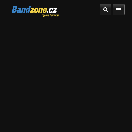
Bandzone.cz
žijeme hudbou