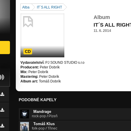
Alba
IT´S ALL RIGHT
Album
IT´S ALL RIGH
11. 6. 2014
CD
Vydavatelství:
PJ SOUND STUDIO s.r.o
Producent:
Peter Dobrík
Mix:
Peter Dobrík
Mastering:
Peter Dobrík
Album art:
Tomáš Dobrík
PODOBNÉ KAPELY
Mandrage
rock-pop
/
Plzeň
Tomáš Klus
folk-pop
/
Třinec