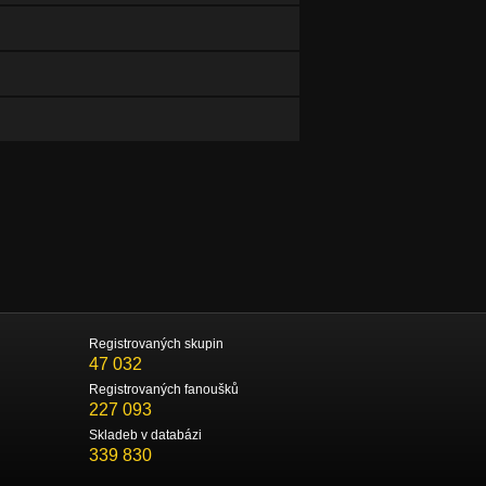
Registrovaných skupin
47 032
Registrovaných fanoušků
227 093
Skladeb v databázi
339 830