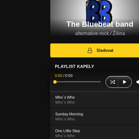
The Bluebeat band
alternative-rock / Žilina
Sledovat
PLAYLIST KAPELY
0:00
/
0:00
Who´s Who
Who´s Who
Sunday Morning
Who´s Who
One Little Step
Who´s Who