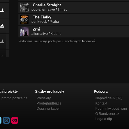
Charlie Straight
pop-alternative
/
Třinec
The Fialky
punk-rock
/
Praha
Zrní
alternative
/
Kladno
Podobnost se určuje podle počtu společných fanoušků.
tní projekty
Služby pro kapely
Podpora
p promo pozice na
Presskity
Nápověda &
FAQ
Prodejhudbu.cz
Kontakt
Doprava kapel
Podmínky používání
O Bandzone.cz
Loga a dtp.