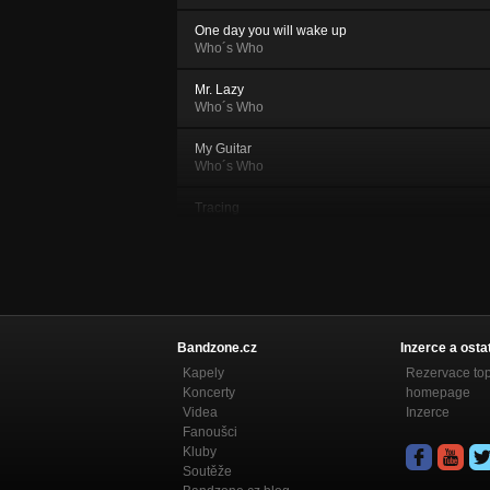
One day you will wake up
Who´s Who
Mr. Lazy
Who´s Who
My Guitar
Who´s Who
Tracing
Who´s Who
Honey Pie
Who´s Who
Punky Punk
Who´s Who
Bandzone.cz
Inzerce a osta
Kapely
Rezervace to
From My Hideout
Koncerty
homepage
Who´s Who
Videa
Inzerce
Fanoušci
Autumn
Kluby
Who´s Who
Soutěže