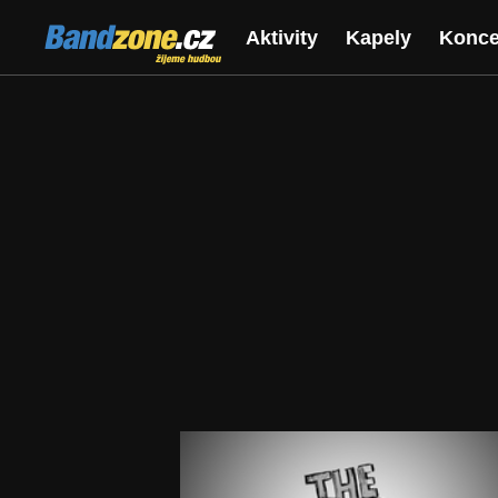
Bandzone.cz
Aktivity
Kapely
Konce
žijeme hudbou