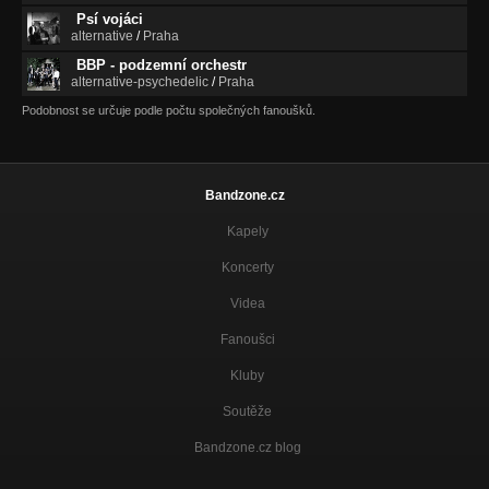
Psí vojáci
alternative
/
Praha
BBP - podzemní orchestr
alternative-psychedelic
/
Praha
Podobnost se určuje podle počtu společných fanoušků.
Bandzone.cz
Kapely
Koncerty
Videa
Fanoušci
Kluby
Soutěže
Bandzone.cz blog