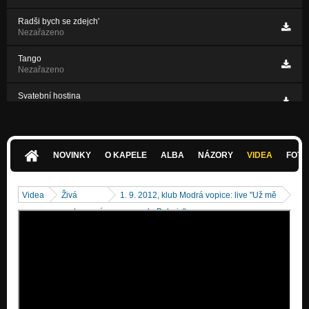
Radši bych se zdejch'
Nezařazeno
Tango
Nezařazeno
Svatební hostina
Nezařazeno
NOVINKY
O KAPELE
ALBA
NÁZORY
VIDEA
FOTK
Videa
Živá
1. 9. 2012, klub Modrá vopice: live "Už mě
vystoupení
vezou do Bohnic"