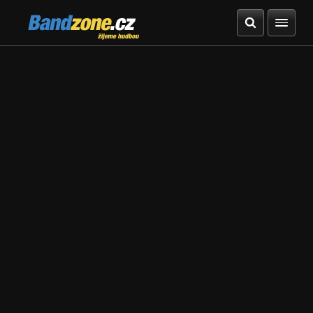
Bandzone.cz
žijeme hudbou