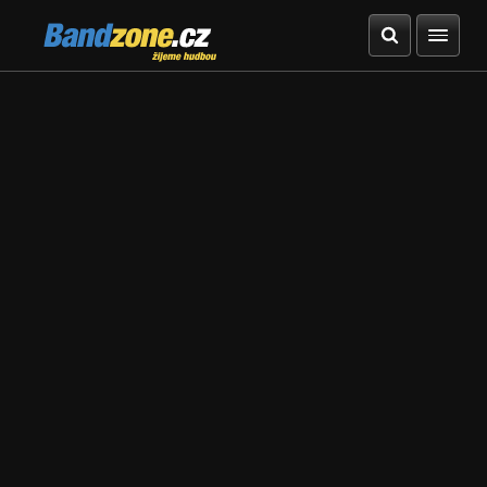
Bandzone.cz
žijeme hudbou