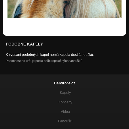
PODOBNÉ KAPELY
K vypsání podobných kapel nemá kapela dost fanoušků.
Podobnost se určuje podle počtu společných fanoušků.
Bandzone.cz
Kapely
Koncerty
Videa
Fanoušci