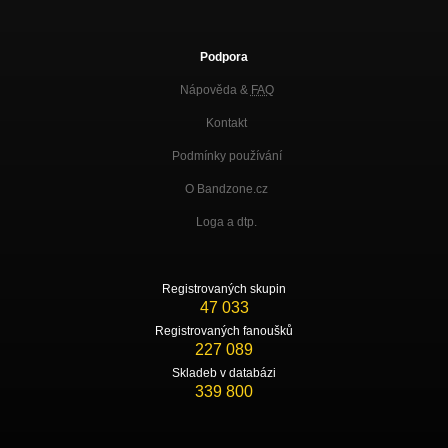
Podpora
Nápověda &
FAQ
Kontakt
Podmínky používání
O Bandzone.cz
Loga a dtp.
Registrovaných skupin
47 033
Registrovaných fanoušků
227 089
Skladeb v databázi
339 800