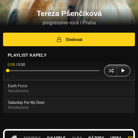
Tereza Pšenčíková
progressive-rock / Praha
Sledovat
PLAYLIST KAPELY
0:00
/
0:00
Earth Force
Nezařazeno
Saturday For My Deer
Nezařazeno
NOVINKY
O KAPELE
ALBA
NÁZORY
VIDEA
FOTK