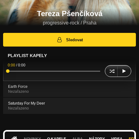
Tereza Pšenčíková
progressive-rock / Praha
Sledovat
PLAYLIST KAPELY
0:00
/
0:00
Earth Force
Nezařazeno
Saturday For My Deer
Nezařazeno
NOVINKY
O KAPELE
ALBA
NÁZORY
VIDEA
FOTK