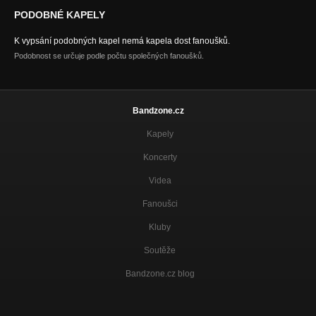
PODOBNÉ KAPELY
K vypsání podobných kapel nemá kapela dost fanoušků.
Podobnost se určuje podle počtu společných fanoušků.
Bandzone.cz
Kapely
Koncerty
Videa
Fanoušci
Kluby
Soutěže
Bandzone.cz blog