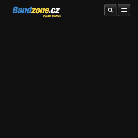
Bandzone.cz
žijeme hudbou