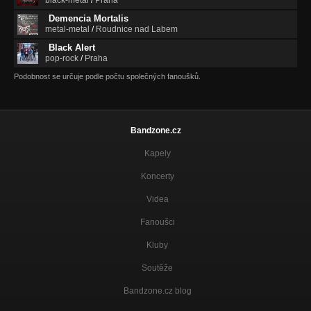
Demencia Mortalis
metal-metal
/
Roudnice nad Labem
Black Alert
pop-rock
/
Praha
Podobnost se určuje podle počtu společných fanoušků.
Bandzone.cz
Kapely
Koncerty
Videa
Fanoušci
Kluby
Soutěže
Bandzone.cz blog