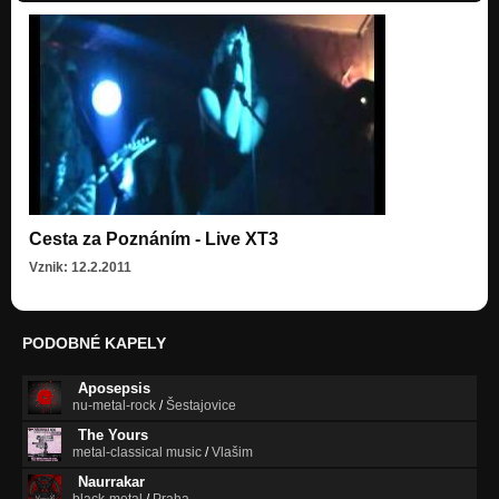
Cesta za Poznáním - Live XT3
Vznik: 12.2.2011
PODOBNÉ KAPELY
Aposepsis
nu-metal-rock
/
Šestajovice
The Yours
metal-classical music
/
Vlašim
Naurrakar
black-metal
/
Praha