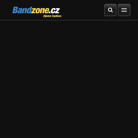
Bandzone.cz
žijeme hudbou