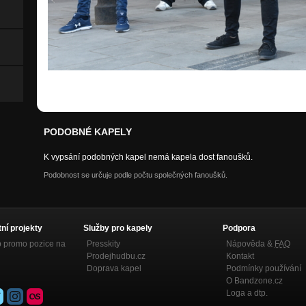
PODOBNÉ KAPELY
K vypsání podobných kapel nemá kapela dost fanoušků.
Podobnost se určuje podle počtu společných fanoušků.
tní projekty
Služby pro kapely
Podpora
p promo pozice na
Presskity
Nápověda &
FAQ
Prodejhudbu.cz
Kontakt
Doprava kapel
Podmínky používání
O Bandzone.cz
Loga a dtp.