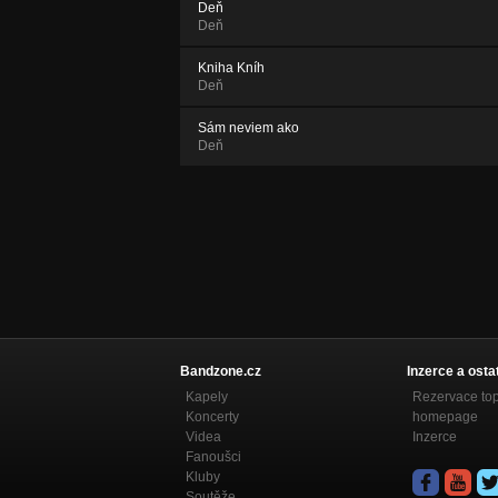
Deň
Deň
Kniha Kníh
Deň
Sám neviem ako
Deň
Bandzone.cz
Inzerce a osta
Kapely
Rezervace to
Koncerty
homepage
Videa
Inzerce
Fanoušci
Kluby
Soutěže