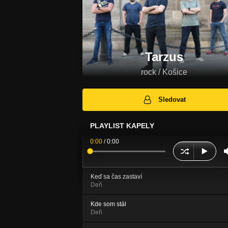
Tarzus
rock / Košice
Sledovat
PLAYLIST KAPELY
0:00
/
0:00
Keď sa čas zastaví
Deň
Kde som stál
Deň