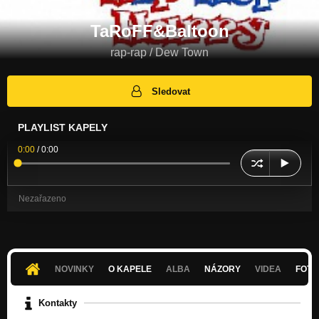
TaRoFF&Baltoon
rap-rap / Dew Town
Sledovat
PLAYLIST KAPELY
0:00
/
0:00
Nezařazeno
NOVINKY
O KAPELE
ALBA
NÁZORY
VIDEA
FOTK
Kontakty