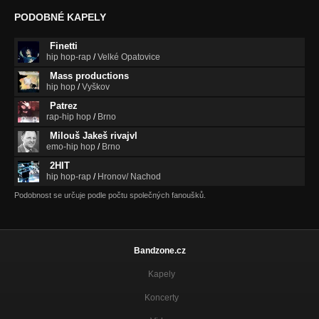
PODOBNÉ KAPELY
Finetti
hip hop-rap
/
Velké Opatovice
Mass productions
hip hop
/
Vyškov
Patrez
rap-hip hop
/
Brno
Milouš Jakeš rivajvl
emo-hip hop
/
Brno
2HIT
hip hop-rap
/
Hronov/ Nachod
Podobnost se určuje podle počtu společných fanoušků.
Bandzone.cz
Kapely
Koncerty