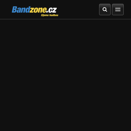
Bandzone.cz
žijeme hudbou