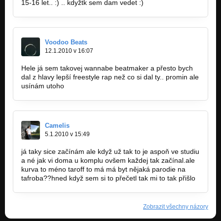
15-16 let.. :) .. kdyžtk sem dam vedet :)
Voodoo Beats
12.1.2010 v 16:07
Hele já sem takovej wannabe beatmaker a přesto bych
dal z hlavy lepší freestyle rap než co si dal ty.. promin ale
usínám utoho
Camelis
5.1.2010 v 15:49
já taky sice začínám ale když už tak to je aspoň ve studiu
a né jak vi doma u komplu ovšem každej tak začínal.ale
kurva to méno taroff to má má byt nějaká parodie na
tafroba??hned když sem si to přečetl tak mi to tak přišlo
Zobrazit všechny názory