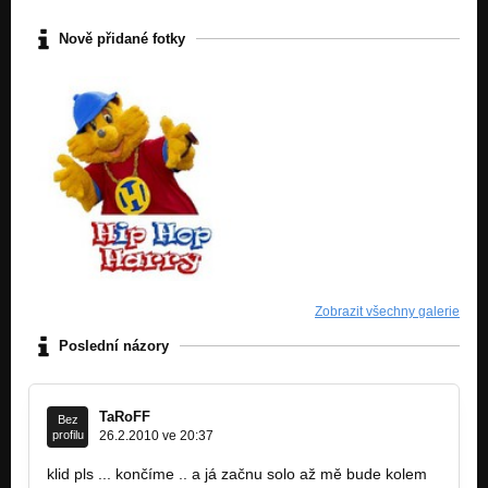
Nově přidané fotky
Zobrazit všechny galerie
Poslední názory
TaRoFF
Bez
profilu
26.2.2010 ve 20:37
klid pls ... končíme .. a já začnu solo až mě bude kolem