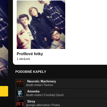
Profilové fotky
1 obrázek
PODOBNÉ KAPELY
Neurotic Machinery
death-metal
/
Tachov
Amentia
death-metal
/
Chodský Újezd
Stroy
grunge-alternative
/
Praha