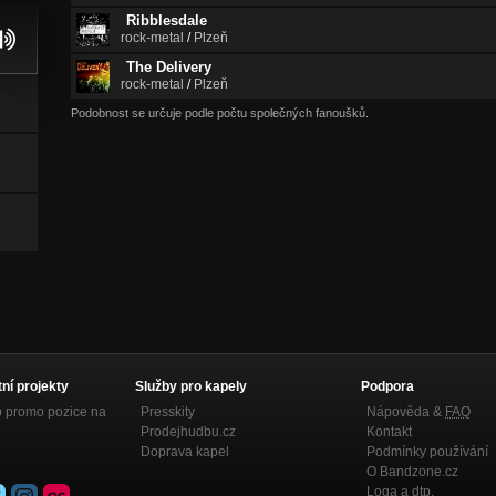
Ribblesdale
rock-metal
/
Plzeň
The Delivery
rock-metal
/
Plzeň
Podobnost se určuje podle počtu společných fanoušků.
tní projekty
Služby pro kapely
Podpora
p promo pozice na
Presskity
Nápověda &
FAQ
Prodejhudbu.cz
Kontakt
Doprava kapel
Podmínky používání
O Bandzone.cz
Loga a dtp.