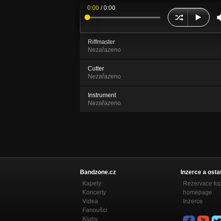
0:00
/
0:00
Riffmaster
Nezařazeno
Cutter
Nezařazeno
Instrument
Nezařazeno
Bandzone.cz
Inzerce a osta
Kapely
Rezervace to
Koncerty
homepage
Videa
Inzerce
Fanoušci
Kluby