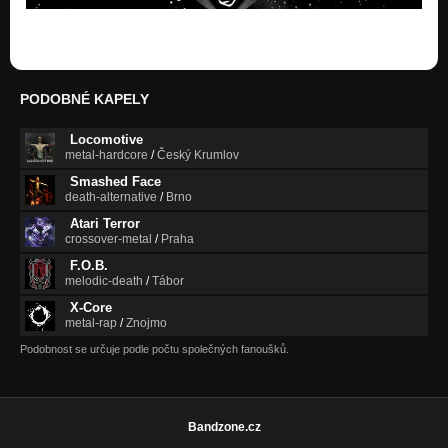
PODOBNÉ KAPELY
Locomotive
metal-hardcore
/
Český Krumlov
Smashed Face
death-alternative
/
Brno
Atari Terror
crossover-metal
/
Praha
F.O.B.
melodic-death
/
Tábor
X-Core
metal-rap
/
Znojmo
Podobnost se určuje podle počtu společných fanoušků.
Bandzone.cz