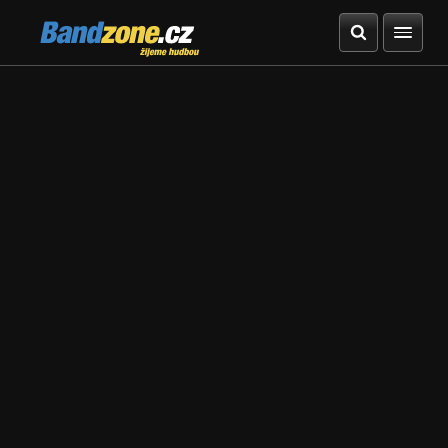
Bandzone.cz
žijeme hudbou