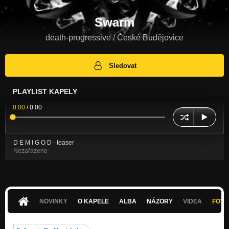
Swarm
death-progressive / České Budějovice
Sledovat
PLAYLIST KAPELY
0:00
/
0:00
D E M I G O D - teaser
Nezařazeno
NOVINKY
O KAPELE
ALBA
NÁZORY
VIDEA
FOTK